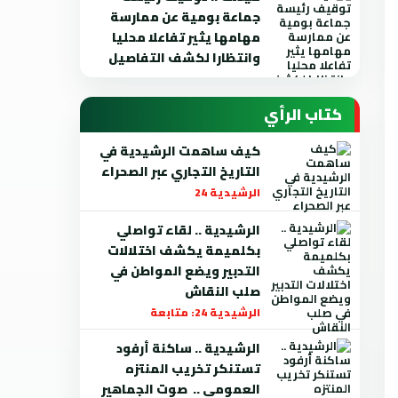
جماعة بومية عن ممارسة
مهامها يثير تفاعلا محليا
وانتظارا لكشف التفاصيل
كتاب الرأي
كيف ساهمت الرشيدية في
التاريخ التجاري عبر الصحراء
الرشيدية 24
الرشيدية .. لقاء تواصلي
بكلميمة يكشف اختلالات
التدبير ويضع المواطن في
صلب النقاش
الرشيدية 24: متابعة
الرشيدية .. ساكنة أرفود
تستنكر تخريب المنتزه
العمومي .. صوت الجماهير