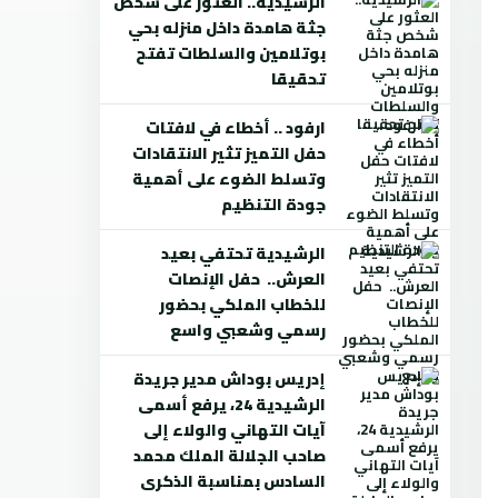
الرشيدية.. العثور على شخص
جثة هامدة داخل منزله بحي
بوتلامين والسلطات تفتح
تحقيقا
ارفود .. أخطاء في لافتات
حفل التميز تثير الانتقادات
وتسلط الضوء على أهمية
جودة التنظيم
الرشيدية تحتفي بعيد
العرش.. حفل الإنصات
للخطاب الملكي بحضور
رسمي وشعبي واسع
إدريس بوداش مدير جريدة
الرشيدية 24، يرفع أسمى
آيات التهاني والولاء إلى
صاحب الجلالة الملك محمد
السادس بمناسبة الذكرى