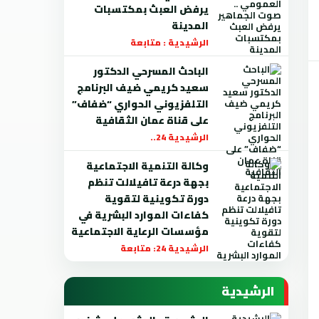
يرفض العبث بمكتسبات
المدينة
الرشيدية : متابعة
الباحث المسرحي الدكتور
سعيد كريمي ضيف البرنامج
التلفزيوني الحواري “ضفاف”
على قناة عمان الثقافية
الرشيدية 24..
وكالة التنمية الاجتماعية
بجهة درعة تافيلالت تنظم
دورة تكوينية لتقوية
كفاءات الموارد البشرية في
مؤسسات الرعاية الاجتماعية
الرشيدية 24: متابعة
الرشيدية