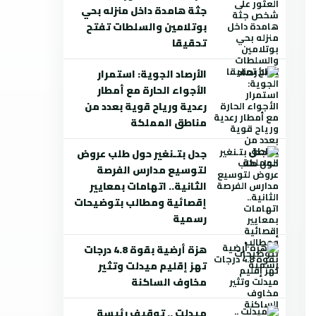
جثة هامدة داخل منزله بحي
بوتلامين والسلطات تفتح
تحقيقا
الأرصاد الجوية: استمرار
الأجواء الحارة مع أمطار
رعدية ورياح قوية بعدد من
مناطق المملكة
جدل بتـنغير حول طلب عروض
لتوسيع مدارس الفرصة
الثانية.. اتهامات بمعايير
إقصائية ومطالب بتوضيحات
رسمية
هزة أرضية بقوة 4.8 درجات
تهز إقليم ميدلت وتثير
مخاوف الساكنة
ميدلت .. توقيف رئيسة