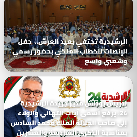
الرشيدية تحتفي بعيد العرش.. حفل
الإنصات للخطاب الملكي بحضور رسمي
وشعبي واسع
إدريس بوداش مدير جريدة الرشيدية
24، يرفع أسمى آيات التهاني والولاء
إلى صاحب الجلالة الملك محمد السادس
بمناسبة الذكرى السادسة والعشرين