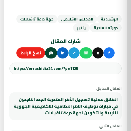
الرشيدية
المجلس الاقليمي
جهة درعة تافيلالت
دورته العادية
يناير
شارك المقال
f
X
☏
↗
in
@
نسخ الرابط
المقال السابق
انطلاق عملية تسجيل الأطر المتدربة الجدد الناجحين
في مباراة توظيف الاطر النظامية للاكاديمية الجهوية
للتربية والتكوين لجهة درعة تافيلالت
المقال التالي