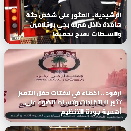
الرشيدية.. العثور على شخص جثة
هامدة داخل منزله بحي بوتلامين
والسلطات تفتح تحقيقا
ارفود .. أخطاء في لافتات حفل التميز
تثير الانتقادات وتسلط الضوء على
أهمية جودة التنظيم