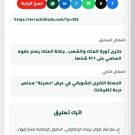
f
X
☏
↗
in
@
نسخ الرابط
المقال السابق
ذكرى ثورة الملك والشعب.. جلالة الملك يصدر عفوه
السامي على 371 شخصا
المقال التالي
الحصلة الكبرى للشوباني في عرض “حصيلة” مجلس
درعة تافيلالت
اترك تعليق
لن يتم نشر عنوان بريدك الإلكتروني.
الحقول الإلزامية مشار إليها بـ
*