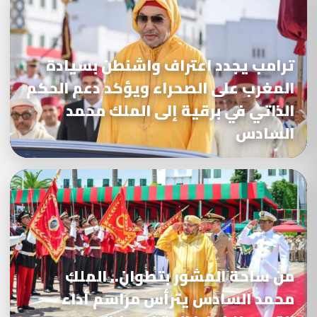
ترامب يجدد اعتراف واشنطن بسيادة
المغرب على الصحراء ويؤكد دعم الحكم
الذاتي في برقية إلى الملك محمد
السادس
من ساحة المشور بتطوان.. الملك
محمد السادس يترأس مراسم أداء