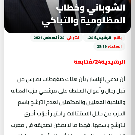
الشوباني وخطاب
المظلومية والتباكي
بقلم:
الرشيدية 24..
نشر في:
24 أغسطس 2021
الساعة:
23:15
الرشيدية24/مُتابعة
أن يدعي الإنسان بأن هناك ضغوطات تمارس من
قبل رجال وأعوان السلطة على مرشحي حزب العدالة
والتنمية الفعليين والمحتملين لعدم الترشح باسم
الحزب من خلال الاستقالات واختيار أحزاب أخرى
للترشح باسمها، فهذا ما لا يمكن تصديقه في مغرب