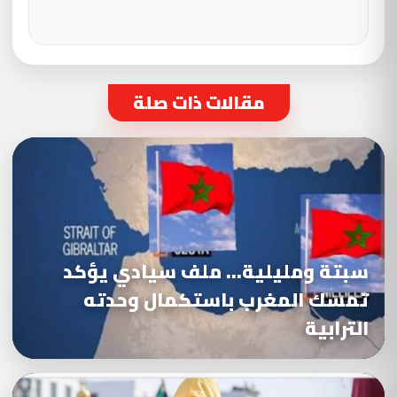
مقالات ذات صلة
سبتة ومليلية… ملف سيادي يؤكد
تمسك المغرب باستكمال وحدته
الترابية