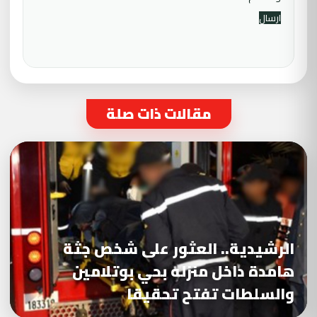
مقالات ذات صلة
الرشيدية.. العثور على شخص جثة
هامدة داخل منزله بحي بوتلامين
والسلطات تفتح تحقيقا