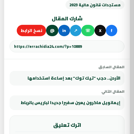
مستجدات قانون مالية 2023
شارك المقال
f
X
☏
↗
in
@
نسخ الرابط
المقال السابق
الأردن.. حجب “تيك توك” بعد إساءة استخدامها
المقال التالي
إيمانويل ماكرون يعين سفيرا جديدا لباريس بالرباط
اترك تعليق