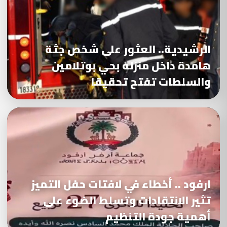
الرشيدية.. العثور على شخص جثة
هامدة داخل منزله بحي بوتلامين
والسلطات تفتح تحقيقا
ارفود .. أخطاء في لافتات حفل التميز
تثير الانتقادات وتسلط الضوء على
أهمية جودة التنظيم