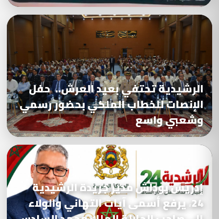
الرشيدية تحتفي بعيد العرش.. حفل
الإنصات للخطاب الملكي بحضور رسمي
وشعبي واسع
إدريس بوداش مدير جريدة الرشيدية
24، يرفع أسمى آيات التهاني والولاء
إلى صاحب الجلالة الملك محمد السادس