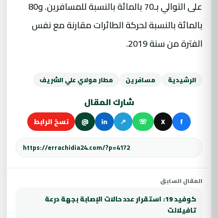
على التوالي بـ70 بالمائة بالنسبة للمسافرين. و80
بالمائة بالنسبة لحركة الطائرات مقارنة مع نفس
الفترة من سنة 2019.
الرشيدية
مسافرين
مطار مولاي علي الشريف
شارك المقال
f
X
☏
↗
in
@
نسخ الرابط
المقال السابق
كوفيد 19: استقرار عدد حالات الإصابة بجهة درعة
تافيلالت