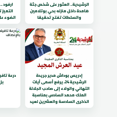
الرشيدية.. العثور على شخص جثة
ارفود .
هامدة داخل منزله بحي بوتلامين
التميز 
والسلطات تفتح تحقيقا
الضوء عل
إدريس بوداش مدير جريدة
درعة تافي
الرشيدية 24، يرفع أسمى آيات
بل
التهاني والولاء إلى صاحب الجلالة
الملك محمد السادس بمناسبة
الذكرى السادسة والعشرين لعيد