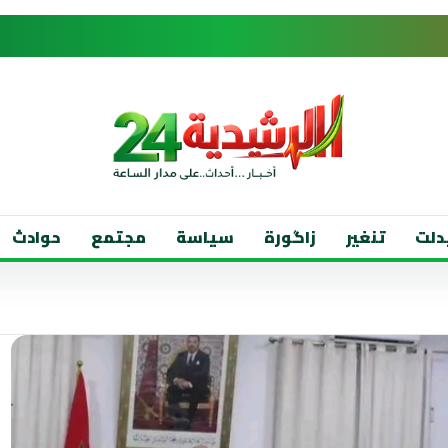
دلت
تنغير
زاگورة
سياسة
مجتمع
حوادث