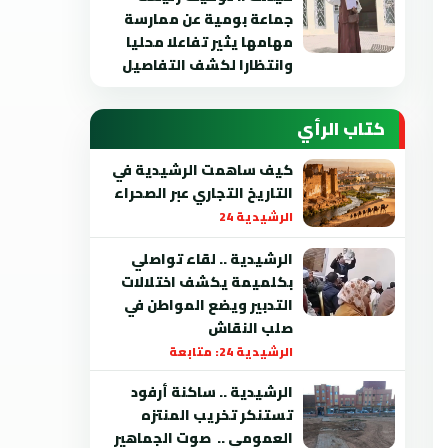
جماعة بومية عن ممارسة
مهامها يثير تفاعلا محليا
وانتظارا لكشف التفاصيل
كتاب الرأي
كيف ساهمت الرشيدية في
التاريخ التجاري عبر الصحراء
الرشيدية 24
الرشيدية .. لقاء تواصلي
بكلميمة يكشف اختلالات
التدبير ويضع المواطن في
صلب النقاش
الرشيدية 24: متابعة
الرشيدية .. ساكنة أرفود
تستنكر تخريب المنتزه
العمومي .. صوت الجماهير