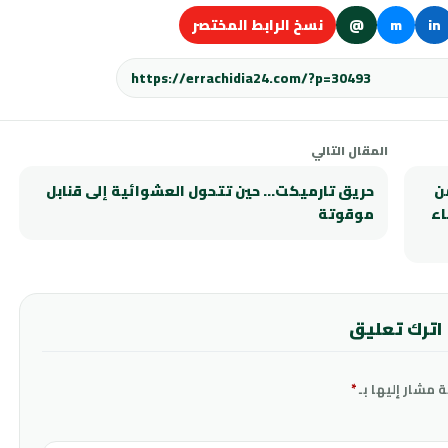
in
m
@
نسخ الرابط المختصر
المقال التالي
أمن
حريق تارميكت… حين تتحول العشوائية إلى قنابل
اء
موقوتة
اترك تعليق
ة مشار إليها بـ
*