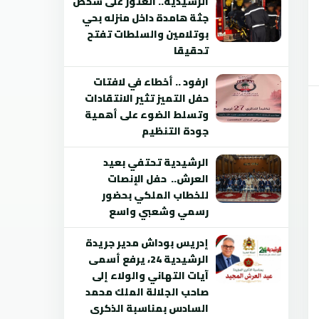
الرشيدية.. العثور على شخص
جثة هامدة داخل منزله بحي
بوتلامين والسلطات تفتح
تحقيقا
ارفود .. أخطاء في لافتات
حفل التميز تثير الانتقادات
وتسلط الضوء على أهمية
جودة التنظيم
الرشيدية تحتفي بعيد
العرش.. حفل الإنصات
للخطاب الملكي بحضور
رسمي وشعبي واسع
إدريس بوداش مدير جريدة
الرشيدية 24، يرفع أسمى
آيات التهاني والولاء إلى
صاحب الجلالة الملك محمد
السادس بمناسبة الذكرى