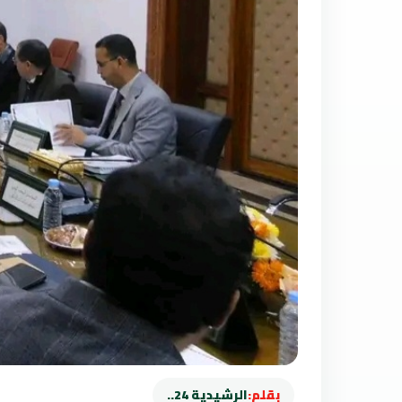
بقلم:
الرشيدية 24..