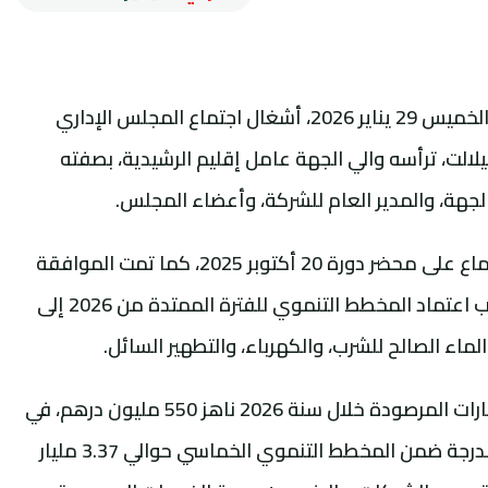
احتضن مقر ولاية جهة درعة–تافيلالت، صباح الخميس 29 يناير 2026، أشغال اجتماع المجلس الإداري
الت، ترأسه والي الجهة عامل إقليم الرشيدية، بصفته
لجهة، والمدير العام للشركة، وأعضاء المجلس.
وشكل هذا الاجتماع مناسبة للمصادقة بالإجماع على محضر دورة 20 أكتوبر 2025، كما تمت الموافقة
على ميزانية الشركة برسم سنة 2026، إلى جانب اعتماد المخطط التنموي للفترة الممتدة من 2026 إلى
وأوضح بلاغ صادر عن الشركة أن حجم الاستثمارات المرصودة خلال سنة 2026 ناهز 550 مليون درهم، في
حين ستبلغ الكلفة الإجمالية للاستثمارات المندرجة ضمن المخطط التنموي الخماسي حوالي 3.37 مليار