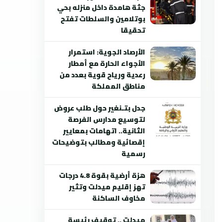
جثة هامدة داخل منزله بحي
بوتلامين والسلطات تفتح
تحقيقا
الأرصاد الجوية: استمرار
الأجواء الحارة مع أمطار
رعدية ورياح قوية بعدد من
مناطق المملكة
جدل بتـنغير حول طلب عروض
لتوسيع مدارس الفرصة
الثانية.. اتهامات بمعايير
إقصائية ومطالب بتوضيحات
رسمية
هزة أرضية بقوة 4.8 درجات
تهز إقليم ميدلت وتثير
مخاوف الساكنة
ميدلت .. توقيف رئيسة