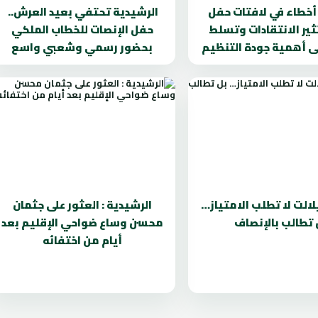
. أخطاء في لافتات حفل
الرشيدية تحتفي بعيد العرش..
تثير الانتقادات وتسلط
حفل الإنصات للخطاب الملكي
ى أهمية جودة التنظيم
بحضور رسمي وشعبي واسع
لالت لا تطلب الامتياز…
الرشيدية : العثور على جثمان
 تطالب بالإنصاف
محسن وساع ضواحي الإقليم بعد
أيام من اختفائه