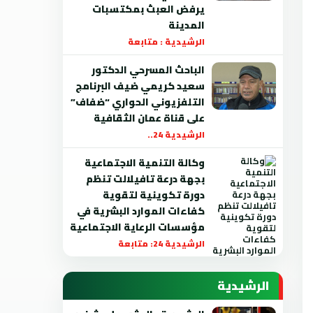
يرفض العبث بمكتسبات
المدينة
الرشيدية : متابعة
الباحث المسرحي الدكتور
سعيد كريمي ضيف البرنامج
التلفزيوني الحواري “ضفاف”
على قناة عمان الثقافية
الرشيدية 24..
وكالة التنمية الاجتماعية
بجهة درعة تافيلالت تنظم
دورة تكوينية لتقوية
كفاءات الموارد البشرية في
مؤسسات الرعاية الاجتماعية
الرشيدية 24: متابعة
الرشيدية