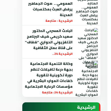
العمومي .. صوت الجماهير
يرفض العبث بمكتسبات
المدينة
الرشيدية : متابعة
الباحث المسرحي الدكتور
سعيد كريمي ضيف البرنامج
التلفزيوني الحواري “ضفاف”
على قناة عمان الثقافية
الرشيدية 24..
وكالة التنمية الاجتماعية
بجهة درعة تافيلالت تنظم
دورة تكوينية لتقوية
كفاءات الموارد البشرية في
مؤسسات الرعاية الاجتماعية
الرشيدية 24: متابعة
الرشيدية