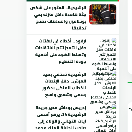
الرشيدية.. العثور على شخص
جثة هامدة داخل منزله بحي
بوتلامين والسلطات تفتح
تحقيقا
ارفود .. أخطاء في لافتات
حفل التميز تثير الانتقادات
وتسلط الضوء على أهمية
جودة التنظيم
الرشيدية تحتفي بعيد
العرش.. حفل الإنصات
للخطاب الملكي بحضور
رسمي وشعبي واسع
إدريس بوداش مدير جريدة
الرشيدية 24، يرفع أسمى
آيات التهاني والولاء إلى
صاحب الجلالة الملك محمد