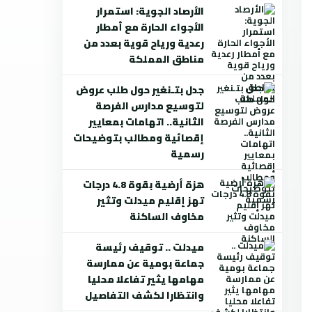
الأرصاد الجوية: استمرار
الأجواء الحارة مع أمطار
رعدية ورياح قوية بعدد من
مناطق المملكة
جدل بتـنغير حول طلب عروض
لتوسيع مدارس الفرصة
الثانية.. اتهامات بمعايير
إقصائية ومطالب بتوضيحات
رسمية
هزة أرضية بقوة 4.8 درجات
تهز إقليم ميدلت وتثير
مخاوف الساكنة
ميدلت .. توقيف رئيسة
جماعة بومية عن ممارسة
مهامها يثير تفاعلا محليا
وانتظارا لكشف التفاصيل