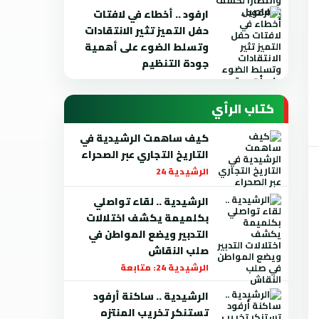
ارفود .. أخطاء في لافتات
حفل التميز تثير الانتقادات
وتسلط الضوء على أهمية
جودة التنظيم
كتاب الرأي
كيف ساهمت الرشيدية في
التاريخ التجاري عبر الصحراء
الرشيدية 24
الرشيدية .. لقاء تواصلي
بكلميمة يكشف اختلالات
التدبير ويضع المواطن في
صلب النقاش
الرشيدية 24: متابعة
الرشيدية .. ساكنة أرفود
تستنكر تخريب المنتزه