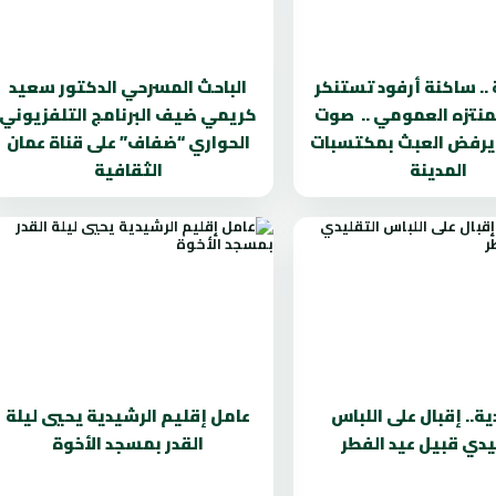
 .. ساكنة أرفود تستنكر
الباحث المسرحي الدكتور سعيد
منتزه العمومي .. صوت
كريمي ضيف البرنامج التلفزيوني
 يرفض العبث بمكتسبات
الحواري “ضفاف” على قناة عمان
المدينة
الثقافية
ة.. إقبال على اللباس
عامل إقليم الرشيدية يحيي ليلة
يدي قبيل عيد الفطر
القدر بمسجد الأخوة