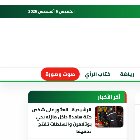
الخميس 6 أغسطس 2026
رياضة
كتاب الرأي
صوت وصورة
آخر الأخبار
الرشيدية.. العثور على شخص
جثة هامدة داخل منزله بحي
بوتلامين والسلطات تفتح
تحقيقا