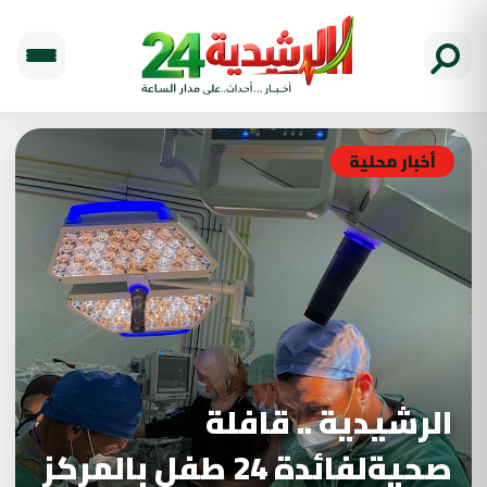
أخبار محلية
الرشيدية .. قافلة
صحيةلفائدة 24 طفل بالمركز