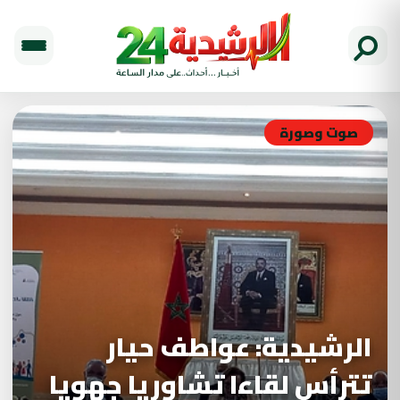
صوت وصورة
الرشيدية: عواطف حيار
تترأس لقاءا تشاوريا جهويا