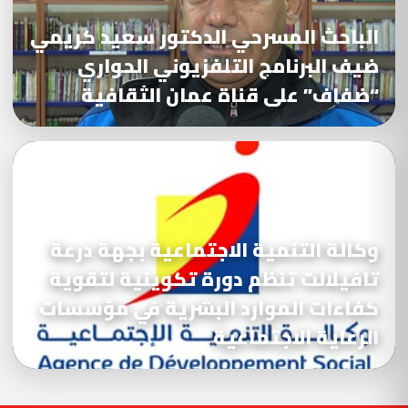
الباحث المسرحي الدكتور سعيد كريمي
ضيف البرنامج التلفزيوني الحواري
“ضفاف” على قناة عمان الثقافية
وكالة التنمية الاجتماعية بجهة درعة
تافيلالت تنظم دورة تكوينية لتقوية
كفاءات الموارد البشرية في مؤسسات
الرعاية الاجتماعية