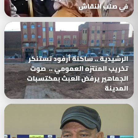
في صلب النقاش
الرشيدية .. ساكنة أرفود تستنكر
تخريب المنتزه العمومي .. صوت
الجماهير يرفض العبث بمكتسبات
المدينة