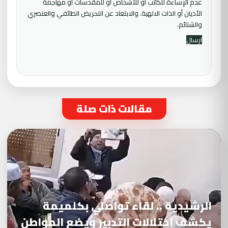
عدم الإساءة للكاتب أو للأشخاص أو للمقدسات أو مهاجمة
الأديان أو الذات الالهية. والابتعاد عن التحريض الطائفي والعنصري
والشتائم.
مقالات ذات صلة
الرشيدية .. لقاء تواصلي بكلميمة
يكشف اختلالات التدبير ويضع المواطن