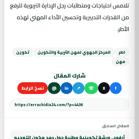
تلامس احتياجات ومتطلبات رجل الإدارة التربوية للرفع
من القدرات التدبيرية وتحسين الأداء المهني لهذه
الأطر.
اطر
المركز الجهوي لمهن التربية والتكوين
تكوين
مهن
شارك المقال
f
X
☏
↗
in
@
نسخ الرابط
المقال السابق
أرفود.. ورشة تكوينية وطنية حول دمج مكون التوجيه