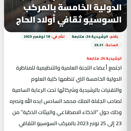
الدولية الخامسة بالمركب
السوسيو ثقافي أولاد الحاج
بقلم:
الرشيدية 24: متابعة
نشر في:
18 نوفمبر 2023
الساعة:
23:21
الرشيدية 24: متابعة
اجتمع أعضاء اللجنة العلمية والتنظيمية للمناظرة
الدولية الخامسة التي تنظمها كلية العلوم
والتقنيات بالرشيدية وشركائها تحت الرعاية السامية
لصاحب الجلالة الملك محمد السادس ايده الله ونصره
وذلك حول “الذكاء الاصطناعي والبيئات الذكية” من
23 إلى 25 نونبر 2023 بالمركب السوسيو الثقافي