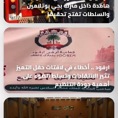
هامدة داخل منزله بحي بوتلامين
والسلطات تفتح تحقيقا
ارفود .. أخطاء في لافتات حفل التميز
تثير الانتقادات وتسلط الضوء على
أهمية جودة التنظيم