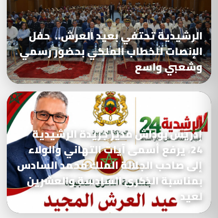
الرشيدية تحتفي بعيد العرش.. حفل
الإنصات للخطاب الملكي بحضور رسمي
وشعبي واسع
إدريس بوداش مدير جريدة الرشيدية
24، يرفع أسمى آيات التهاني والولاء
إلى صاحب الجلالة الملك محمد السادس
بمناسبة الذكرى السادسة والعشرين
لعيد