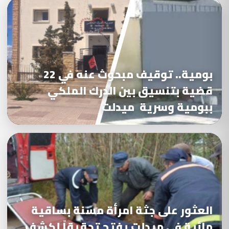
بومية.. توقيف مبحوث عنه في 22
قضية بتنسيق بين الدرك الملكي
ببومية وسرية ميدلت
العثور على جثة امرأة مسنة بساقية
مائية في ميدلت يفتح تحقيقاً لكشف