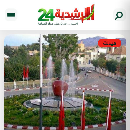
ميدلت