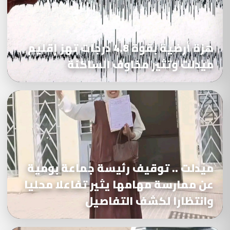
هزة أرضية بقوة 4.8 درجات تهز إقليم
ميدلت وتثير مخاوف الساكنة
ميدلت .. توقيف رئيسة جماعة بومية
عن ممارسة مهامها يثير تفاعلا محليا
وانتظارا لكشف التفاصيل