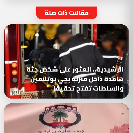
مقالات ذات صلة
الرشيدية.. العثور على شخص جثة
هامدة داخل منزله بحي بوتلامين
والسلطات تفتح تحقيقا