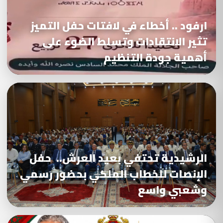
ارفود .. أخطاء في لافتات حفل التميز
تثير الانتقادات وتسلط الضوء على
أهمية جودة التنظيم
الرشيدية تحتفي بعيد العرش.. حفل
الإنصات للخطاب الملكي بحضور رسمي
وشعبي واسع