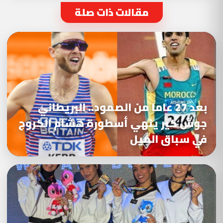
مقالات ذات صلة
بعد 27 عاما من الصمود.. البريطاني
جوش كير ينهي أسطورة هشام الكروج
في سباق الميل