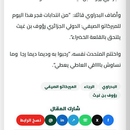
وأضاف البدراوي قائلا: ”من انتدابات فجر هذا اليوم
للميركاتو الصيفي: الدولي الجزائري رؤوف بن غيث
يلتحق بالقلعة الخضراء“.
واختتم المتحدث نفسه، ”رحبوا به وديما ديما رجا وما
نساوش بااااقي العاطي يعطي“.
البدراوي
الرجاء
الميركاتو الصيفي
رؤوف بن غيث
شارك المقال
f
X
☏
↗
in
@
نسخ الرابط