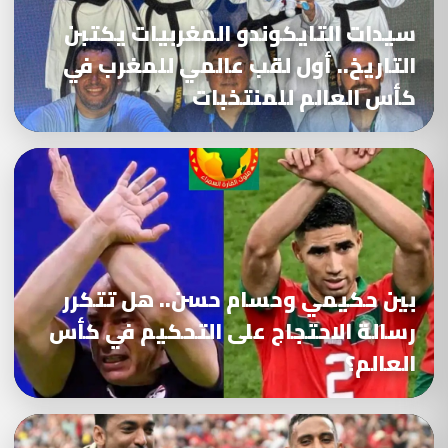
سيدات التايكوندو المغربيات يكتبن
التاريخ.. أول لقب عالمي للمغرب في
كأس العالم للمنتخبات
بين حكيمي وحسام حسن.. هل تتكرر
رسالة الاحتجاج على التحكيم في كأس
العالم؟