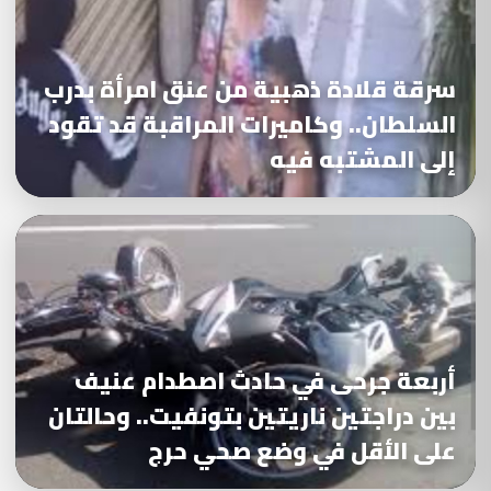
سرقة قلادة ذهبية من عنق امرأة بدرب
السلطان.. وكاميرات المراقبة قد تقود
إلى المشتبه فيه
أربعة جرحى في حادث اصطدام عنيف
بين دراجتين ناريتين بتونفيت.. وحالتان
على الأقل في وضع صحي حرج