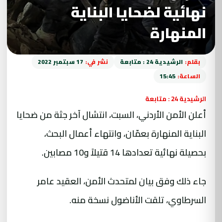
نهائية لضحايا البناية
المنهارة
بقلم:
الرشيدية 24 : متابعة
نشر في:
17 سبتمبر 2022
الساعة:
15:45
الرشيدية 24 : متابعة
أعلن الأمن الأردني، السبت، انتشال آخر جثة من ضحايا
البناية المنهارة بعمّان، وانتهاء أعمال البحث،
بحصيلة نهائية تعدادها 14 قتيلاً و10 مصابين.
جاء ذلك وفق بيان لمتحدث الأمن، العقيد عامر
السرطاوي، تلقت الأناضول نسخة منه.