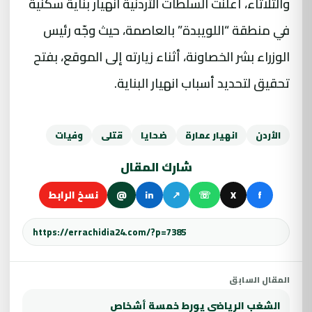
والثلاثاء، أعلنت السلطات الأردنية انهيار بناية سكنية
في منطقة “اللويبدة” بالعاصمة، حيث وجّه رئيس
الوزراء بشر الخصاونة، أثناء زيارته إلى الموقع، بفتح
تحقيق لتحديد أسباب انهيار البناية.
الأردن
انهيار عمارة
ضحايا
قتلى
وفيات
شارك المقال
f
X
☏
↗
in
@
نسخ الرابط
المقال السابق
الشغب الرياضي يورط خمسة أشخاص