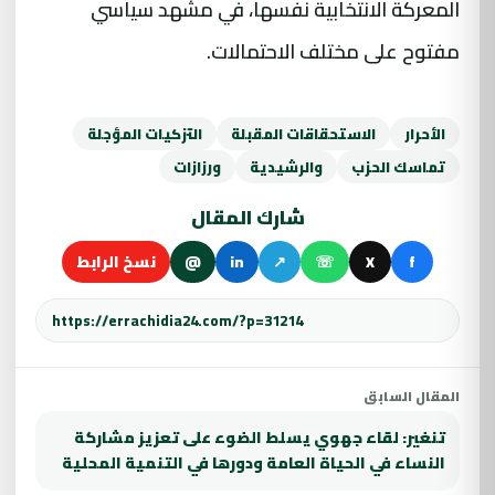
المعركة الانتخابية نفسها، في مشهد سياسي
مفتوح على مختلف الاحتمالات.
الأحرار
الاستحقاقات المقبلة
التزكيات المؤجلة
تماسك الحزب
والرشيدية
ورزازات
شارك المقال
f
X
☏
↗
in
@
نسخ الرابط
المقال السابق
تنغير: لقاء جهوي يسلط الضوء على تعزيز مشاركة
النساء في الحياة العامة ودورها في التنمية المحلية