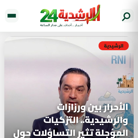
الرشيدية
الأحرار بين ورزازات
والرشيدية.. التزكيات
المؤجلة تثير التساؤلات حول