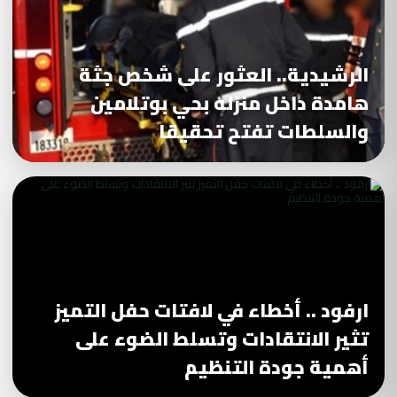
الرشيدية.. العثور على شخص جثة
هامدة داخل منزله بحي بوتلامين
والسلطات تفتح تحقيقا
ارفود .. أخطاء في لافتات حفل التميز
تثير الانتقادات وتسلط الضوء على
أهمية جودة التنظيم