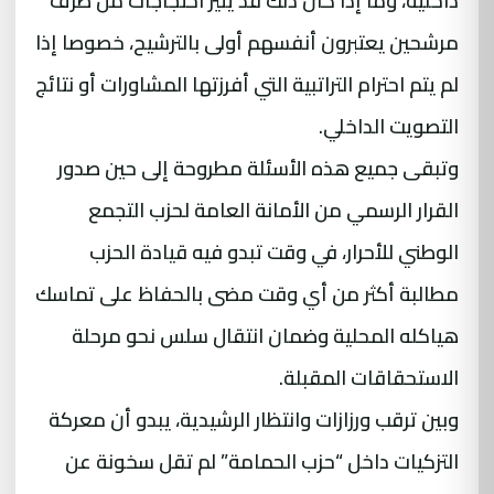
داخلية، وما إذا كان ذلك قد يثير احتجاجات من طرف
مرشحين يعتبرون أنفسهم أولى بالترشيح، خصوصا إذا
لم يتم احترام التراتبية التي أفرزتها المشاورات أو نتائج
التصويت الداخلي.
وتبقى جميع هذه الأسئلة مطروحة إلى حين صدور
القرار الرسمي من الأمانة العامة لحزب التجمع
الوطني للأحرار، في وقت تبدو فيه قيادة الحزب
مطالبة أكثر من أي وقت مضى بالحفاظ على تماسك
هياكله المحلية وضمان انتقال سلس نحو مرحلة
الاستحقاقات المقبلة.
وبين ترقب ورزازات وانتظار الرشيدية، يبدو أن معركة
التزكيات داخل “حزب الحمامة” لم تقل سخونة عن