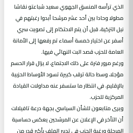
الذي ترأسه المنسق الجهوي سعيد شباعتو نقاشا
مطولا وحادا بين أحد عشر مرشحا أبدوا رغبتهم في
نيل التزكية، قبل أن يتم الاحتكام إلى تصويت سري
أسفر عن اختيار خمسة أسماء تم رفعها إلى الأمانة
العامة للحزب قصد البت النهائي فيها.
ورغم مرور فترة على ذلك الاجتماع، لا يزال قرار الحسم
مؤجلا، وسط حالة ترقب كبيرة تسود الأوساط الحزبية
بالإقليم، في انتظار ما ستسفر عنه مداولات القيادة
المركزية للحزب.
ويرى متابعون للشأن السياسي بجهة درعة تافيلالت
أن التأخر في الإعلان عن المرشحين يعكس حساسية
المرحلة ورغبة الحزب في تدبير الملف بأكبر قدر من