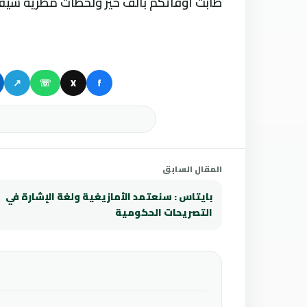
طابت أوقاتكم بألف خير ولحظات مطرية شيقة 
↗
☏
X
f
المقال السابق
بايتاس : سنعتمد الأمازيغية ولغة الإشارة في
التصريحات الحكومية