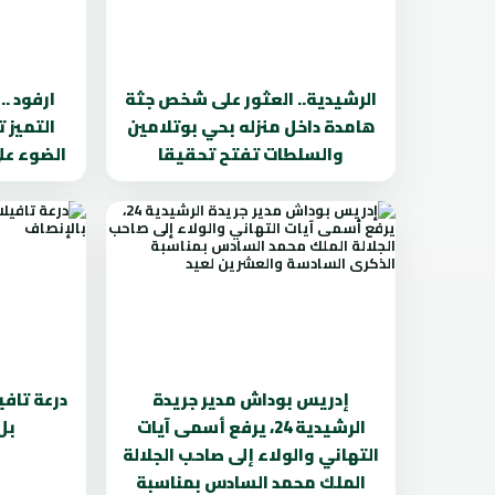
الرشيدية.. العثور على شخص جثة
ارفود .
هامدة داخل منزله بحي بوتلامين
التميز 
والسلطات تفتح تحقيقا
الضوء عل
إدريس بوداش مدير جريدة
درعة تافي
الرشيدية 24، يرفع أسمى آيات
بل
التهاني والولاء إلى صاحب الجلالة
الملك محمد السادس بمناسبة