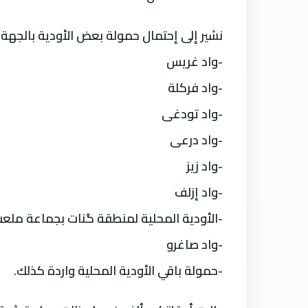
نشير إلى إحتمال حمولة بعض الأودية بالجهة
-واد غريس
-واد فركلة
-واد تودغى
-واد درعى
-واد زيز
-واد إزلف
-الأودية المحلية لمنطقة گنات بجماعة ملع
-واد صاغرو
-حمولة باقي الأودية المحلية واردة كذلك.