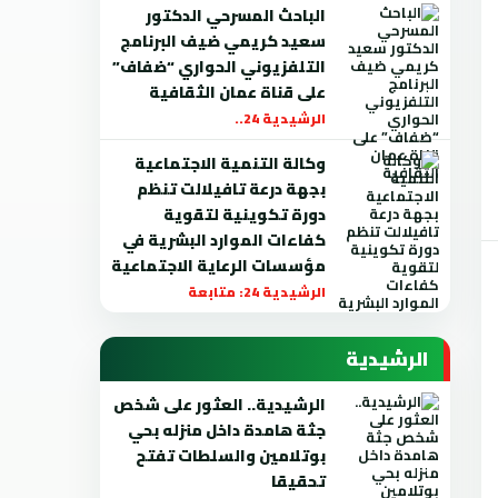
الباحث المسرحي الدكتور
سعيد كريمي ضيف البرنامج
التلفزيوني الحواري “ضفاف”
على قناة عمان الثقافية
الرشيدية 24..
وكالة التنمية الاجتماعية
بجهة درعة تافيلالت تنظم
دورة تكوينية لتقوية
كفاءات الموارد البشرية في
مؤسسات الرعاية الاجتماعية
الرشيدية 24: متابعة
الرشيدية
الرشيدية.. العثور على شخص
جثة هامدة داخل منزله بحي
بوتلامين والسلطات تفتح
تحقيقا