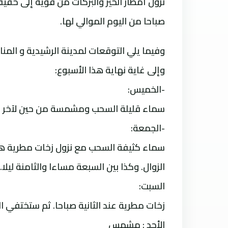
نزول أمطار الخير والبركات من قوية إلى خفيفة
صباحا من اليوم الموالي لها.
وفيما يلي التوقعات لمدينة الرشيدية و الم
وإلى غاية نهاية هذا الأسبوع:
-الخميس:
سماء قليلة السحب ومشمسة من حين لآخر و
-الجمعة:
سماء كثيفة السحب مع نزول زخات مطرية هامة
الزوال. وكذا بين السبعة مساءا والثامنة ليلا.
السبت:
زخات مطرية عند الثانية صباحا. ثم ستختفي 
الأحد : مشمس