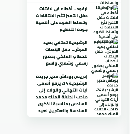
ارفود .. أخطاء في لافتات
حفل التميز تثير الانتقادات
وتسلط الضوء على أهمية
جودة التنظيم
الرشيدية تحتفي بعيد
العرش.. حفل الإنصات
للخطاب الملكي بحضور
رسمي وشعبي واسع
إدريس بوداش مدير جريدة
الرشيدية 24، يرفع أسمى
آيات التهاني والولاء إلى
صاحب الجلالة الملك محمد
السادس بمناسبة الذكرى
السادسة والعشرين لعيد