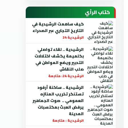
كتاب الرأي
كيف ساهمت الرشيدية في
التاريخ التجاري عبر الصحراء
الرشيدية 24
الرشيدية .. لقاء تواصلي
بكلميمة يكشف اختلالات
التدبير ويضع المواطن في
صلب النقاش
الرشيدية 24: متابعة
الرشيدية .. ساكنة أرفود
تستنكر تخريب المنتزه
العمومي .. صوت الجماهير
يرفض العبث بمكتسبات
المدينة
الرشيدية : متابعة