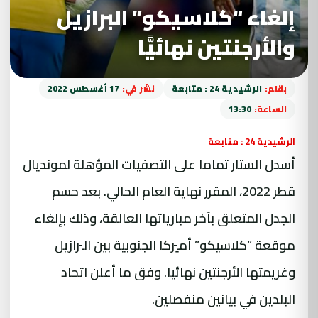
إلغاء “كلاسيكو” البرازيل
والأرجنتين نهائيًّا
بقلم:
الرشيدية 24 : متابعة
نشر في:
17 أغسطس 2022
الساعة:
13:30
الرشيدية 24 : متابعة
أسدل الستار تماما على التصفيات المؤهلة لمونديال
قطر 2022، المقرر نهاية العام الحالي. بعد حسم
الجدل المتعلق بآخر مبارياتها العالقة، وذلك بإلغاء
موقعة “كلاسيكو” أميركا الجنوبية بين البرازيل
وغريمتها الأرجنتين نهائيا. وفق ما أعلن اتحاد
البلدين في بيانين منفصلين.