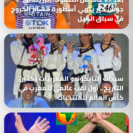
جوش كير ينهي أسطورة هشام الكروج
في سباق الميل
سيدات التايكوندو المغربيات يكتبن
التاريخ.. أول لقب عالمي للمغرب في
كأس العالم للمنتخبات