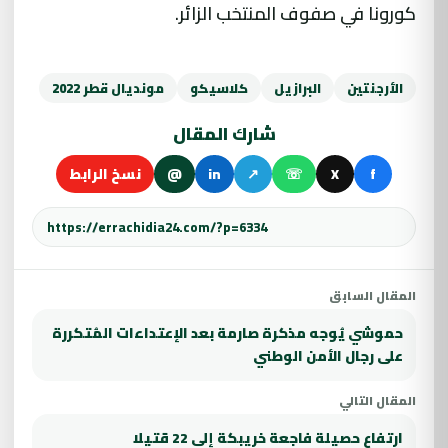
كورونا في صفوف المنتخب الزائر.
الأرجنتين
البرازيل
كلاسيكو
مونديال قطر 2022
شارك المقال
f
X
☏
↗
in
@
نسخ الرابط
المقال السابق
حموشي يُوجه مذكرة صارمة بعد الإعتداءات المُتكررة
على رجال الأمن الوطني
المقال التالي
ارتفاع حصيلة فاجعة خريبكة إلى 22 قتيلا