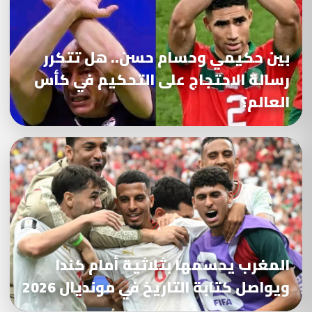
بين حكيمي وحسام حسن.. هل تتكرر
رسالة الاحتجاج على التحكيم في كأس
العالم؟
المغرب يحسمها بثلاثية أمام كندا
ويواصل كتابة التاريخ في مونديال 2026