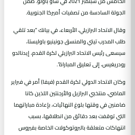
الخامس من سبتمبر 2021 في ساو باولو. ضمن
الجولة السادسة من تصفيات أميركا الجنوبية.
وقال الاتحاد البرازيلي، الأربعاء، في بيانك “بعد تلقي
طلب المدرب تيتي والمنسق جونينيو باوليستا،
سيسعى رئيس الاتحاد البرازيلي لكرة القدم، إيدنالدو
رودريغيس، إلى تعليق المباراة”.
وكان الاتحاد الدولي لكرة القدم (فيفا) أمر في فبراير
الماضي، منتخبي البرازيل والأرجنتين اللذين كانا
ضامنين في وقتها بلوغ النهائيات، بإعادة مباراتهما
التي توقفت بعد دقائق من انطلاقها، بسبب
انتهاكات متعلقة بالبروتوكولات الخاصة بفيروس