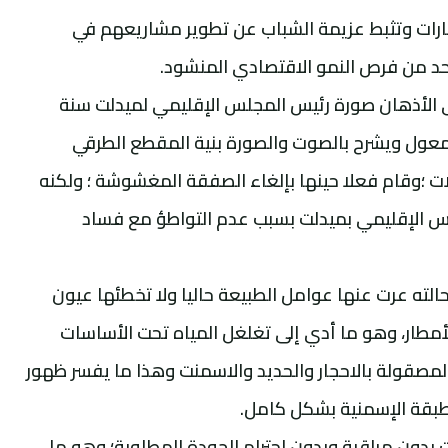
ثمارات وتثبط عزيمة الشباب عن تطوير مشاريعهم في
د من فرص النمو الاقتصادي المنشود.
ى الأذهان صورة رئيس المجلس الإقليمي لميدلت سنة
لمعول ويشرح بالصوت والصورة بنية المقطع الطرقي
لات ؛وقام فعلا حينها بإلغاء الصفقة المغشوشة ؛ ولكنه
جلس الإقليمي بميدلت بسبب عدم التواطؤ مع فساد
لته عرت عنها عوامل الطبيعة حاليا ولا تخطئها عيون
مطار، وهو ما أدي إلى تغلغل المياه تحت الأساسات
المصقولة بالاحجار والحديد والاسمنت وهذا ما يفسر ظهور
طبقة الإسمنية بشكل كامل.
بدون مراقبة وبدون احترام الجودة المطلوبة؛ وهو ما