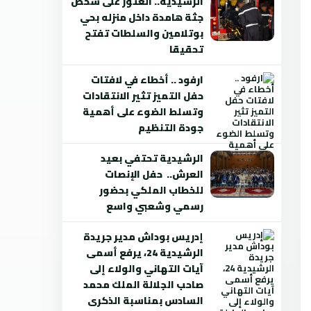
الرشيدية.. العثور على شخص
جثة هامدة داخل منزله بحي
بوتلامين والسلطات تفتح
تحقيقا
ارفود .. أخطاء في لافتات
حفل التميز تثير الانتقادات
وتسلط الضوء على أهمية
جودة التنظيم
الرشيدية تحتفي بعيد
العرش.. حفل الإنصات
للخطاب الملكي بحضور
رسمي وشعبي واسع
إدريس بوداش مدير جريدة
الرشيدية 24، يرفع أسمى
آيات التهاني والولاء إلى
صاحب الجلالة الملك محمد
السادس بمناسبة الذكرى