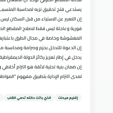
يستدعي فتح تحقيق نزيه لمحاسبة المتسبب
إن التعبير عن الاستياء من قبل السكان ليس 
فورية وعاجلة ليس فقط لاصلاح المقطع الط
المغشوشة وخاصة في مجال الطرق باعتبارها ش
إن الدعوة للتدخل بحزم وصرامة ومحاسبة م
يدخل في إطار تعزيز ركائز الدولة الديمقراط
إن ضمان بنية تحتية لائقة هو التزام أخلاق
لمدى التزام الإدارة بتطبيق مفهوم “المواطنة
إقليم ميدلت
الذي باتت حالته تدمي القلب