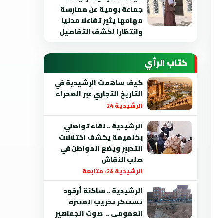
جماعة بومية عن ممارسة
مهامها يثير تفاعلا محليا
وانتظارا لكشف التفاصيل
كتاب الرأي
كيف ساهمت الرشيدية في
التاريخ التجاري عبر الصحراء
الرشيدية 24
الرشيدية .. لقاء تواصلي
بكلميمة يكشف اختلالات
التدبير ويضع المواطن في
صلب النقاش
الرشيدية 24: متابعة
الرشيدية .. ساكنة أرفود
تستنكر تخريب المنتزه
العمومي .. صوت الجماهير