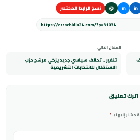
in
m
@
نسخ الرابط المختصر
المقال التالي
ف
تنغير .. تحالف سياسي جديد يزكي مرشح حزب
الاستقلال للانتخابات التشريعية
اترك تعليق
ة مشار إليها بـ
*