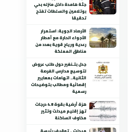
جثة هامدة داخل منزله بحي
بوتلامين والسلطات تفتح
تحقيقا
الأرصاد الجوية: استمرار
الأجواء الحارة مع أمطار
رعدية ورياح قوية بعدد من
مناطق المملكة
جدل بتـنغير حول طلب عروض
لتوسيع مدارس الفرصة
الثانية.. اتهامات بمعايير
إقصائية ومطالب بتوضيحات
رسمية
هزة أرضية بقوة 4.8 درجات
تهز إقليم ميدلت وتثير
مخاوف الساكنة
ميدلت .. توقيف رئيسة