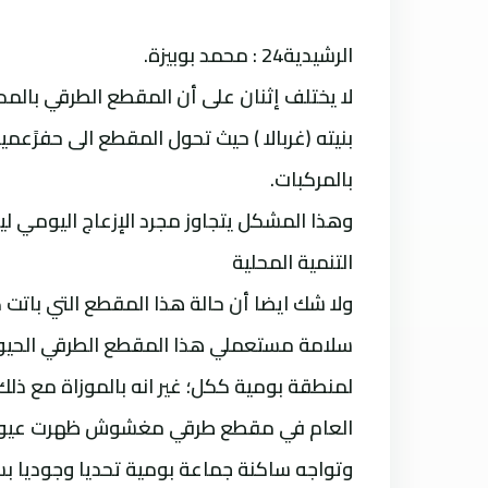
الرشيدية24 : محمد بوبيزة.
بنيته (غربالا ) حيث تحول المقطع الى حفرًعمي
بالمركبات.
وهذا المشكل يتجاوز مجرد الإزعاج اليومي ل
التنمية المحلية
ولا شك ايضا أن حالة هذا المقطع التي باتت ك
سلامة مستعملي هذا المقطع الطرقي الحيوي
لمنطقة بومية ككل؛ غير انه بالموزاة مع ذل
العام في مقطع طرقي مغشوش ظهرت عيوبه 
وتواجه ساكنة جماعة بومية تحديا وجوديا بس