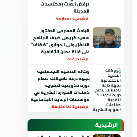
يرفض العبث بمكتسبات
المدينة
الرشيدية : متابعة
الباحث المسرحي الدكتور
سعيد كريمي ضيف البرنامج
التلفزيوني الحواري “ضفاف”
على قناة عمان الثقافية
الرشيدية 24..
وكالة التنمية الاجتماعية
بجهة درعة تافيلالت تنظم
دورة تكوينية لتقوية
كفاءات الموارد البشرية في
مؤسسات الرعاية الاجتماعية
الرشيدية 24: متابعة
الرشيدية