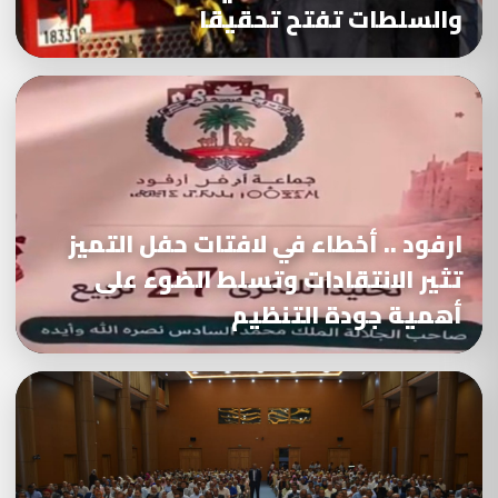
والسلطات تفتح تحقيقا
ارفود .. أخطاء في لافتات حفل التميز
تثير الانتقادات وتسلط الضوء على
أهمية جودة التنظيم