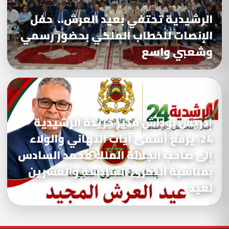
الرشيدية تحتفي بعيد العرش.. حفل
الإنصات للخطاب الملكي بحضور رسمي
وشعبي واسع
إدريس بوداش مدير جريدة الرشيدية
24، يرفع أسمى آيات التهاني والولاء
إلى صاحب الجلالة الملك محمد السادس
بمناسبة الذكرى السادسة والعشرين
لعيد