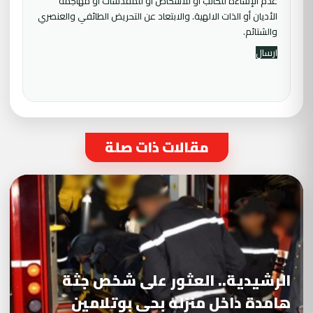
عدم الإساءة للكاتب أو للأشخاص أو للمقدسات أو مهاجمة
الأديان أو الذات الالهية. والابتعاد عن التحريض الطائفي والعنصري
والشتائم.
مقالات ذات صلة
الرشيدية.. العثور على شخص جثة
هامدة داخل منزله بحي بوتلامين