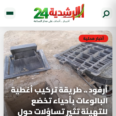
أخبار محلية
أرفود .. طريقة تركيب أغطية
البالوعات بأحياء تخضع
للتهيئة تثير تساؤلات حول