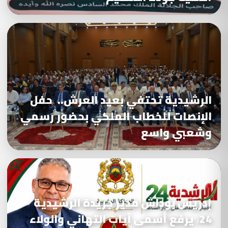
الرشيدية تحتفي بعيد العرش.. حفل
الإنصات للخطاب الملكي بحضور رسمي
وشعبي واسع
إدريس بوداش مدير جريدة الرشيدية
24، يرفع أسمى آيات التهاني والولاء