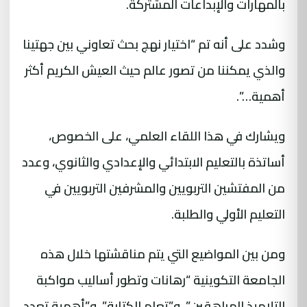
بالمهارات والإبداعات المشتركة.
وشدد على أنه تم “اختيار نهج بحث تعاوني بين جهتينا
والذي يمكننا من تصور عالم حيث العيش الكريم أكثر
أهمية…”.
ويشارك في هذا اللقاء العلمي، على الخصوص،
أساتذة بالتعليم الابتدائي والإعدادي والثانوي، وعدد
من المفتشين التربويين والمشرفين التربويين في
التعليم الأولي والطلبة.
ومن بين المواضيع التي يتم مناقشتها خلال هذه
الجامعة التكوينية “رهانات وتطور أساليب مواكبة
التلاميذ المراهقين”، و”تعلم الكتابة”، و”أهمية تعدد