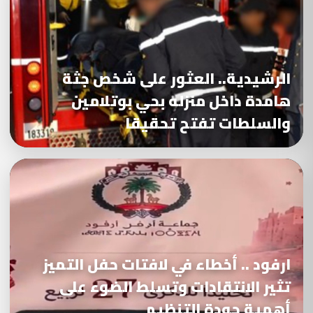
الرشيدية.. العثور على شخص جثة
هامدة داخل منزله بحي بوتلامين
والسلطات تفتح تحقيقا
ارفود .. أخطاء في لافتات حفل التميز
تثير الانتقادات وتسلط الضوء على
أهمية جودة التنظيم