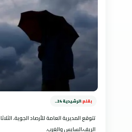
بقلم:
الرشيدية 24..
تتوقع المديرية العامة للأرصاد الجوية، الث
الريف،السايس والغرب.