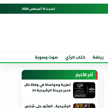
السبت 8 أغسطس 2026
رياضة
كتاب الرأي
صوت وصورة
آخر الأخبار
تعزية ومواساة في وفاة خال
مدير جريدة الرشيدية 24
الرشيدية.. العثور على شخص