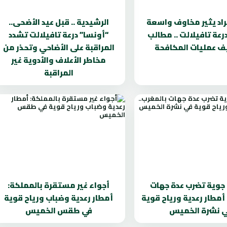
راد يثير مخاوف واسعة
الرشيدية .. قبل عيد الأضحى..
رعة تافيلالت .. مطالب
“أونسا” درعة تافيلالت تشدد
ف عمليات المكافحة
المراقبة على الأضاحي وتحذر من
مخاطر الأعلاف والأدوية غير
المراقبة
 جوية تضرب عدة جهات
أجواء غير مستقرة بالمملكة:
 أمطار رعدية ورياح قوية
أمطار رعدية وضباب ورياح قوية
 نشرة الخميس
في طقس الخميس