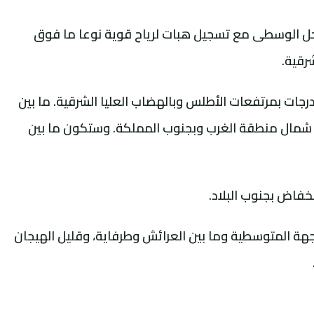
 الوسطى مع تسجيل هبات لرياح قوية نوعا ما فوق
رقية.
تتراوح درجات الحرارة الدنيا ما بين 00 و06 درجات بمرتفعات الأطلس وبالهضاب العليا الشرقية. ما بين
كوس، شمال منطقة الغرب وبجنوب المملكة. وستكون ما بين
نخفاض بجنوب البلاد.
جهة المتوسطية وما بين العرائش وطرفاية، وقليل الهيجان