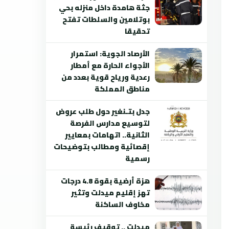
جثة هامدة داخل منزله بحي
بوتلامين والسلطات تفتح
تحقيقا
الأرصاد الجوية: استمرار
الأجواء الحارة مع أمطار
رعدية ورياح قوية بعدد من
مناطق المملكة
جدل بتـنغير حول طلب عروض
لتوسيع مدارس الفرصة
الثانية.. اتهامات بمعايير
إقصائية ومطالب بتوضيحات
رسمية
هزة أرضية بقوة 4.8 درجات
تهز إقليم ميدلت وتثير
مخاوف الساكنة
ميدلت .. توقيف رئيسة