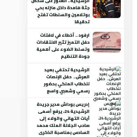
الرشيدية.. العثور على شخص
جثة هامدة داخل منزله بحي
بوتلامين والسلطات تفتح
تحقيقا
ارفود .. أخطاء في لافتات
حفل التميز تثير الانتقادات
وتسلط الضوء على أهمية
جودة التنظيم
الرشيدية تحتفي بعيد
العرش.. حفل الإنصات
للخطاب الملكي بحضور
رسمي وشعبي واسع
إدريس بوداش مدير جريدة
الرشيدية 24، يرفع أسمى
آيات التهاني والولاء إلى
صاحب الجلالة الملك محمد
السادس بمناسبة الذكرى