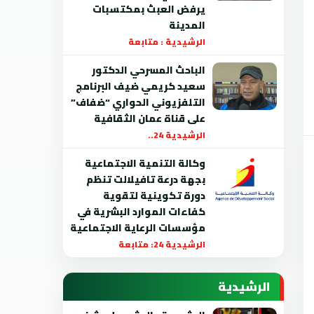
يرفض العبث بمكتسبات
المدينة
الرشيدية : متابعة
الباحث المسرحي الدكتور
سعيد كريمي ضيف البرنامج
التلفزيوني الحواري “ضفاف”
على قناة عمان الثقافية
الرشيدية 24..
وكالة التنمية الاجتماعية
بجهة درعة تافيلالت تنظم
دورة تكوينية لتقوية
كفاءات الموارد البشرية في
مؤسسات الرعاية الاجتماعية
الرشيدية 24: متابعة
الرشيدية