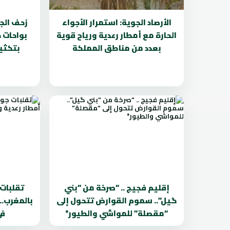
الأرصاد الجوية: استمرار الأجواء
زحف الج
الحارة مع أمطار رعدية ورياح قوية
بواحات د
بعدد من مناطق المملكة
بتكثي
إقليم فجيج .. “صرخة من “بني
تقلبات
گيل”.. سموم القوارض تتحول إلى
بالمغرب..
“مقصلة” للمواشي والطيور*
في