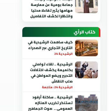
جماعة بومية عن ممارسة
مهامها يثير تفاعلا محليا
وانتظارا لكشف التفاصيل
كتاب الرأي
كيف ساهمت الرشيدية في
التاريخ التجاري عبر الصحراء
الرشيدية 24
الرشيدية .. لقاء تواصلي
بكلميمة يكشف اختلالات
التدبير ويضع المواطن في
صلب النقاش
الرشيدية 24: متابعة
الرشيدية .. ساكنة أرفود
تستنكر تخريب المنتزه
العمومي .. صوت الجماهير