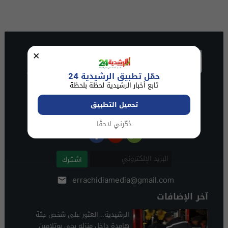
×
حمّل تطبيق الرشيدية 24
تابع أخبار الرشيدية لحظة بلحظة
تحميل التطبيق
ذكّرني لاحقًا
اشـتـرك
errachidiamedia@gmail.com
آخر الإضافات
الرشيدية.. العثور على شخص جثة
هامدة داخل منزله بحي بوتلامين