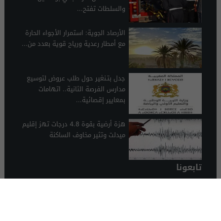
والسلطات تفتح...
الأرصاد الجوية: استمرار الأجواء الحارة
مع أمطار رعدية ورياح قوية بعدد من...
جدل بتـنغير حول طلب عروض لتوسيع
مدارس الفرصة الثانية.. اتهامات
بمعايير إقصائية...
هزة أرضية بقوة 4.8 درجات تهز إقليم
ميدلت وتثير مخاوف الساكنة
تابعونا
الرشيدية 24
© 2026 جميع الحقوق محفوظة.
تصميم الرشيدية 24