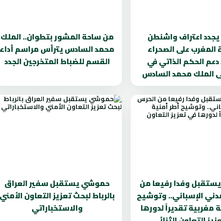
يجدد اعتراف واشنطن
من ساحة المشور بتطوان.. الملك
 المغرب على الصحراء
محمد السادس يترأس مراسم أداء
دعم الحكم الذاتي في
القسم للضباط المتخرجين الجدد
لى الملك محمد السادس
ستقبل وفدا رفيعا من
حموشي يستقبل سفير العراق
دني الإسباني.. وتوشيح
بالرباط لبحث تعزيز التعاون الأمني
 مغربية تقديراً لدورها
والاستخباراتي
زيز التعاون الثنائي