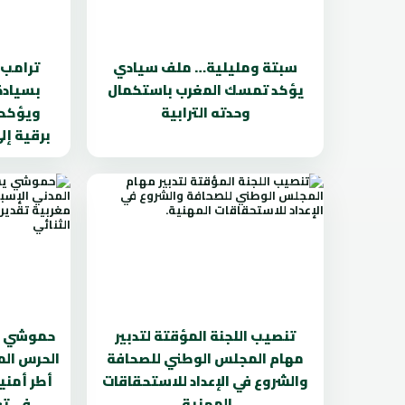
سبتة ومليلية… ملف سيادي
ترامب 
يؤكد تمسك المغرب باستكمال
بسيادة
وحدته الترابية
ويؤكد 
برقية إ
تنصيب اللجنة المؤقتة لتدبير
حموشي ي
مهام المجلس الوطني للصحافة
الحرس الم
والشروع في الإعداد للاستحقاقات
أطر أمنية
المهنية.
في تع