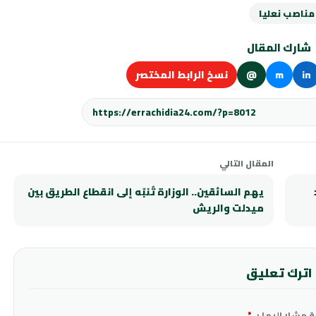
مناصب نعليا
شارك المقال
in
m
@
نسخ الرابط المختصر
المقال التالي
يهم السائقين.. الوزارة تُنبّه إلى انقطاع الطريق بين
ميدلت والريش
اترك تعليق
ة مشار إليها بـ
*