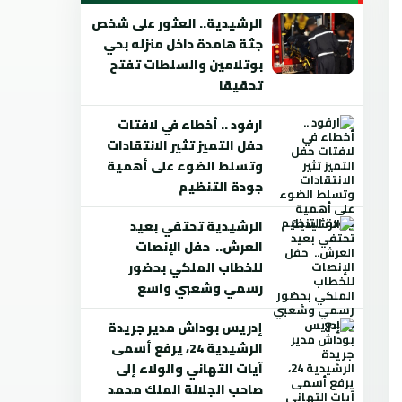
الرشيدية.. العثور على شخص
جثة هامدة داخل منزله بحي
بوتلامين والسلطات تفتح
تحقيقا
ارفود .. أخطاء في لافتات
حفل التميز تثير الانتقادات
وتسلط الضوء على أهمية
جودة التنظيم
الرشيدية تحتفي بعيد
العرش.. حفل الإنصات
للخطاب الملكي بحضور
رسمي وشعبي واسع
إدريس بوداش مدير جريدة
الرشيدية 24، يرفع أسمى
آيات التهاني والولاء إلى
صاحب الجلالة الملك محمد