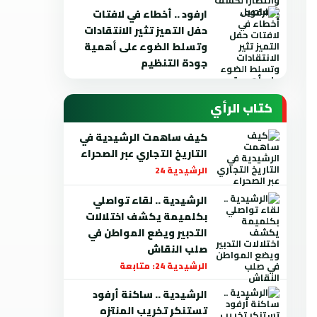
ارفود .. أخطاء في لافتات
حفل التميز تثير الانتقادات
وتسلط الضوء على أهمية
جودة التنظيم
كتاب الرأي
كيف ساهمت الرشيدية في
التاريخ التجاري عبر الصحراء
الرشيدية 24
الرشيدية .. لقاء تواصلي
بكلميمة يكشف اختلالات
التدبير ويضع المواطن في
صلب النقاش
الرشيدية 24: متابعة
الرشيدية .. ساكنة أرفود
تستنكر تخريب المنتزه