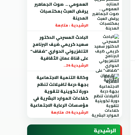
العمومي .. صوت الجماهير
يرفض العبث بمكتسبات
المدينة
الرشيدية : متابعة
الباحث المسرحي الدكتور
سعيد كريمي ضيف البرنامج
التلفزيوني الحواري “ضفاف”
على قناة عمان الثقافية
الرشيدية 24..
وكالة التنمية الاجتماعية
بجهة درعة تافيلالت تنظم
دورة تكوينية لتقوية
كفاءات الموارد البشرية في
مؤسسات الرعاية الاجتماعية
الرشيدية 24: متابعة
الرشيدية