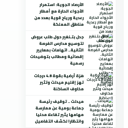
الأرصاد الجوية: استمرار
الأجواء الحارة مع أمطار
رعدية ورياح قوية بعدد من
مناطق المملكة
جدل بتـنغير حول طلب عروض
لتوسيع مدارس الفرصة
الثانية.. اتهامات بمعايير
إقصائية ومطالب بتوضيحات
رسمية
هزة أرضية بقوة 4.8 درجات
تهز إقليم ميدلت وتثير
مخاوف الساكنة
ميدلت .. توقيف رئيسة
جماعة بومية عن ممارسة
مهامها يثير تفاعلا محليا
وانتظارا لكشف التفاصيل