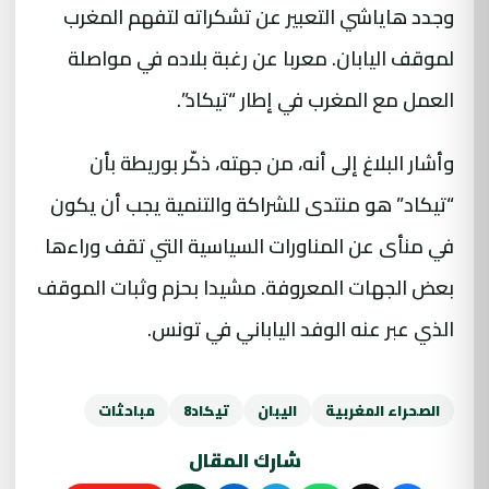
وجدد هاياشي التعبير عن تشكراته لتفهم المغرب
لموقف اليابان. معربا عن رغبة بلاده في مواصلة
العمل مع المغرب في إطار “تيكاد”.
وأشار البلاغ إلى أنه، من جهته، ذكّر بوريطة بأن
“تيكاد” هو منتدى للشراكة والتنمية يجب أن يكون
في منأى عن المناورات السياسية التي تقف وراءها
بعض الجهات المعروفة. مشيدا بحزم وثبات الموقف
الذي عبر عنه الوفد الياباني في تونس.
الصحراء المغربية
اليبان
تيكاد8
مباحثات
شارك المقال