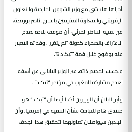
أجراها هاياشي مع وزير الشؤون الخارجية والتعاون
الإفريقي والمغاربة المقيمين بالخارج. ناصر بوريطة،
عبر تقنية التناظر المرئي، أن موقف بلاده بعدم
الاعتراف بالصحراء كدولة “لم يتغير”، وقد تم التعبير
عنه بوضوح خلال قمة “تيكاد 8”.
وبحسب المصدر ذاته، عبر الوزير الياباني عن أسفه
لعدم مشاركة المغرب في مؤتمر “تيكاد” .
وأبرز البلاغ أن الوزيرين أكدا أيضا أن “تيكاد” هو
منتدى هام للتباحث بشأن التنمية في إفريقيا. وأن
البلدين سيواصلان تعاونهما لتحقيق هذا الهدف.