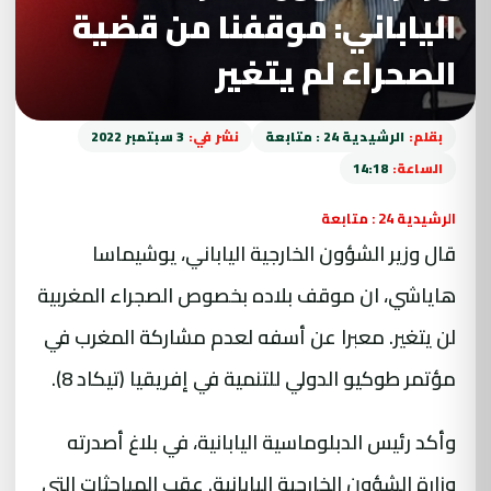
الياباني: موقفنا من قضية
الصحراء لم يتغير
بقلم:
الرشيدية 24 : متابعة
نشر في:
3 سبتمبر 2022
الساعة:
14:18
الرشيدية 24 : متابعة
قال وزير الشؤون الخارجية الياباني، يوشيماسا
هاياشي، ان موقف بلاده بخصوص الصجراء المغربية
لن يتغير. معبرا عن أسفه لعدم مشاركة المغرب في
مؤتمر طوكيو الدولي للتنمية في إفريقيا (تيكاد 8).
وأكد رئيس الدبلوماسية اليابانية، في بلاغ أصدرته
وزارة الشؤون الخارجية اليابانية. عقب المباحثات التي