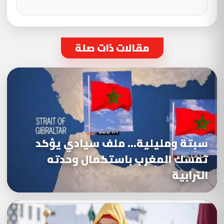
مقالات ذات صلة
سبتة ومليلية… ملف سيادي يؤكد
تمسك المغرب باستكمال وحدته
الترابية