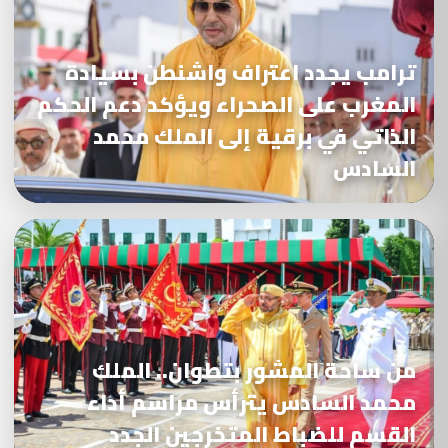
ترامب يجدد اعتراف واشنطن بسيادة
المغرب على الصحراء ويؤكد دعم الحكم
الذاتي في برقية إلى الملك محمد
السادس
من ساحة المشور بتطوان.. الملك
محمد السادس يترأس مراسم أداء
القسم للضباط المتخرجين الجدد