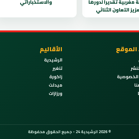
 مغربية تقديراً لدورها
والاستخباراتي
زيز التعاون الثنائي
 الموقع
الأقاليم
الرشيدية
نشر
تنغير
الخصوصية
زاكورة
نا
ميدلت
ورزازات
© 2026 الرشيدية 24 - جميع الحقوق محفوظة