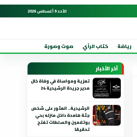
الأحد 9 أغسطس 2026
رياضة
كتاب الرأي
صوت وصورة
آخر الأخبار
تعزية ومواساة في وفاة خال
مدير جريدة الرشيدية 24
الرشيدية.. العثور على شخص
جثة هامدة داخل منزله بحي
بوتلامين والسلطات تفتح
تحقيقا