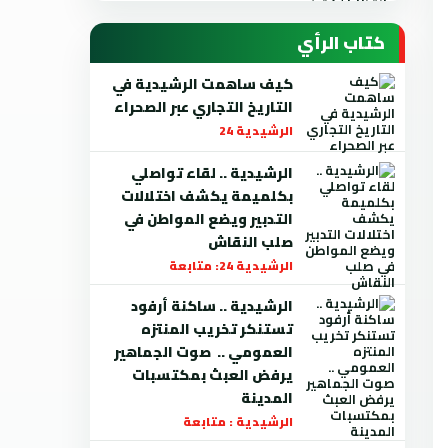
كتاب الرأي
كيف ساهمت الرشيدية في
التاريخ التجاري عبر الصحراء
الرشيدية 24
الرشيدية .. لقاء تواصلي
بكلميمة يكشف اختلالات
التدبير ويضع المواطن في
صلب النقاش
الرشيدية 24: متابعة
الرشيدية .. ساكنة أرفود
تستنكر تخريب المنتزه
العمومي .. صوت الجماهير
يرفض العبث بمكتسبات
المدينة
الرشيدية : متابعة