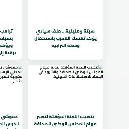
سبتة ومليلية… ملف سيادي
ترامب 
يؤكد تمسك المغرب باستكمال
بسيادة
وحدته الترابية
ويؤكد 
برقية إ
تنصيب اللجنة المؤقتة لتدبير
حموشي ي
مهام المجلس الوطني للصحافة
الحرس الم