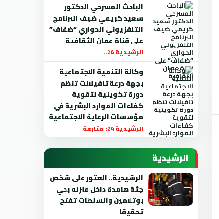
الباحث المسرحي الدكتور
سعيد كريمي ضيف البرنامج
التلفزيوني الحواري “ضفاف”
على قناة عمان الثقافية
الرشيدية 24..
وكالة التنمية الاجتماعية
بجهة درعة تافيلالت تنظم
دورة تكوينية لتقوية
كفاءات الموارد البشرية في
مؤسسات الرعاية الاجتماعية
الرشيدية 24: متابعة
الرشيدية
الرشيدية.. العثور على شخص
جثة هامدة داخل منزله بحي
بوتلامين والسلطات تفتح
تحقيقا