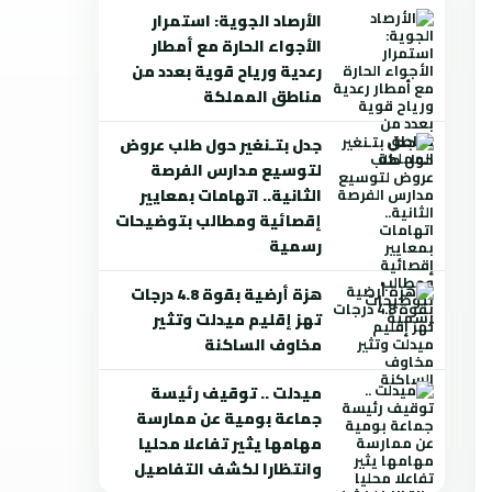
الأرصاد الجوية: استمرار
الأجواء الحارة مع أمطار
رعدية ورياح قوية بعدد من
مناطق المملكة
جدل بتـنغير حول طلب عروض
لتوسيع مدارس الفرصة
الثانية.. اتهامات بمعايير
إقصائية ومطالب بتوضيحات
رسمية
هزة أرضية بقوة 4.8 درجات
تهز إقليم ميدلت وتثير
مخاوف الساكنة
ميدلت .. توقيف رئيسة
جماعة بومية عن ممارسة
مهامها يثير تفاعلا محليا
وانتظارا لكشف التفاصيل