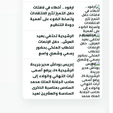
ارفود .. أخطاء في لافتات
حفل التميز تثير الانتقادات
وتسلط الضوء على أهمية
جودة التنظيم
الرشيدية تحتفي بعيد
العرش.. حفل الإنصات
للخطاب الملكي بحضور
رسمي وشعبي واسع
إدريس بوداش مدير جريدة
الرشيدية 24، يرفع أسمى
آيات التهاني والولاء إلى
صاحب الجلالة الملك محمد
السادس بمناسبة الذكرى
السادسة والعشرين لعيد