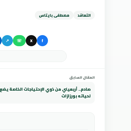
التعاقد
مصطفى بايتاس
↗
☏
X
f
المقال السابق
صادم.. أربعيني من ذوي الإحتياجات الخاصة يضع ح
لحياته بورزازات