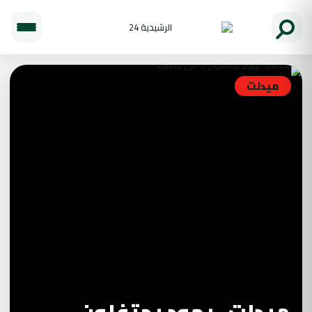
ميدلت
ميدلت.. يهود يحتفلون