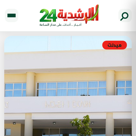
ميدلت