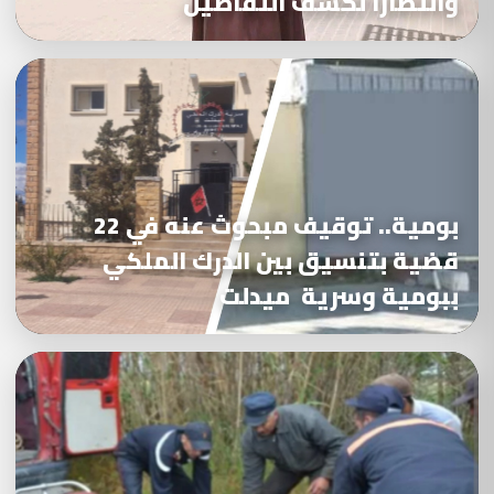
وانتظارا لكشف التفاصيل
بومية.. توقيف مبحوث عنه في 22
قضية بتنسيق بين الدرك الملكي
ببومية وسرية ميدلت