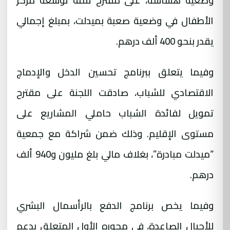
وضعية هشاشة، على مقترح تتمة توسعة مركز
الأطفال في وضعية صعبة بميدلت، بمبلغ إجمالي
يقدر بنحو 400 ألف درهم
.
وفيما يتعلق ببرنامج تحسين الدخل والإدماج
الاقتصادي للشباب، صادقت اللجنة على مقترح
تمويل لفائدة الشباب حاملي المشاريع على
مستوى الإقليم. وذلك ضمن شراكة مع جمعية
“ميدلت مبادرة
”
، بغلاف مالي بلغ مليون و940 ألف
درهم
.
وفيما يخص برنامج الدفع بالرأسمال البشري
للأجيال الصاعدة، في محوره الأول المتعلق بدعم