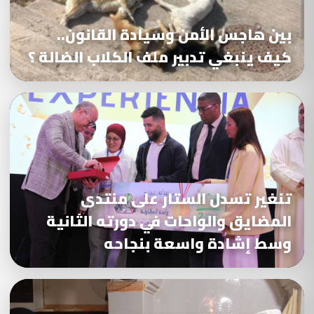
بين هاجس الأمن وسيادة القانون..
كيف ينبغي تدبير ملف الكلاب الضالة ؟
تنغير تسدل الستار على منتدى
المضايق والواحات في دورته الثانية
وسط إشادة واسعة بنجاحه