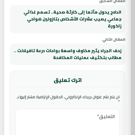
المقال السابق
الدلاح يحول مأتما إلى كارثة صحية.. تسمم غذائي
جماعي يصيب عشرات الأشخاص بتنزولين ضواحي
زاكورة
المقال التالي
زحف الجراد يثير مخاوف واسعة بواحات درعة تافيلالت ..
مطالب بتكثيف عمليات المكافحة
اترك تعليق
لن يتم نشر عنوان بريدك الإلكتروني.
الحقول الإلزامية مشار إليها بـ
*