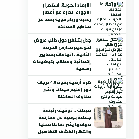
الأرصاد الجوية: استمرار
الأجواء الحارة مع أمطار
رعدية ورياح قوية بعدد من
مناطق المملكة
جدل بتـنغير حول طلب عروض
لتوسيع مدارس الفرصة
الثانية.. اتهامات بمعايير
إقصائية ومطالب بتوضيحات
رسمية
هزة أرضية بقوة 4.8 درجات
تهز إقليم ميدلت وتثير
مخاوف الساكنة
ميدلت .. توقيف رئيسة
جماعة بومية عن ممارسة
مهامها يثير تفاعلا محليا
وانتظارا لكشف التفاصيل