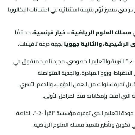
سي متميز تُوِّج بنتيجة استثنائية في امتحانات البكالوريا
مسلك العلوم الرياضية – خيار فرنسية
، محققًا
ى الرشيدية، والثانية جهويا
بجهة درعة تافيلالت.
لم يكن منيب، الذي تابع دراسته بثانوية “اقرأ -2-” للتربية والتعليم الخصوصي، مجرد تلميذ متفوق في
لانضباط، وروح المبادرة، والجدية المتواصلة.
، بل ثمرة سنوات من العمل الدؤوب، والدعم الأسري،
لتي آمنت بإمكاناته منذ المراحل الأولى.
وتعكس النتيجة التي حصل عليها منيب مدى جودة التعليم الذي توفره مؤسسة “اقرأ -2-“، الخاصة
ي تكوين وتأطير تلاميذ مسلك العلوم الرياضية.