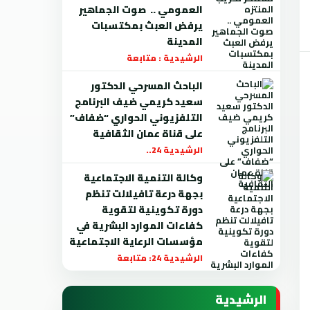
العمومي .. صوت الجماهير
يرفض العبث بمكتسبات
المدينة
الرشيدية : متابعة
الباحث المسرحي الدكتور
سعيد كريمي ضيف البرنامج
التلفزيوني الحواري “ضفاف”
على قناة عمان الثقافية
الرشيدية 24..
وكالة التنمية الاجتماعية
بجهة درعة تافيلالت تنظم
دورة تكوينية لتقوية
كفاءات الموارد البشرية في
مؤسسات الرعاية الاجتماعية
الرشيدية 24: متابعة
الرشيدية