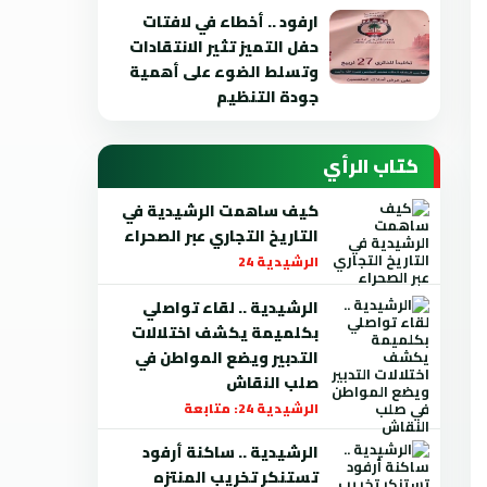
ارفود .. أخطاء في لافتات
حفل التميز تثير الانتقادات
وتسلط الضوء على أهمية
جودة التنظيم
كتاب الرأي
كيف ساهمت الرشيدية في
التاريخ التجاري عبر الصحراء
الرشيدية 24
الرشيدية .. لقاء تواصلي
بكلميمة يكشف اختلالات
التدبير ويضع المواطن في
صلب النقاش
الرشيدية 24: متابعة
الرشيدية .. ساكنة أرفود
تستنكر تخريب المنتزه