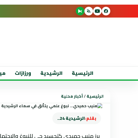
الرئيسية
الرشيدية
ورزازات
مي
الرئيسية
/
أخبار محلية
بقلم:
الرشيدية 24..
برز منيب حميدي كتجسيد حي للنبوغ والاجته