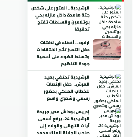
الرشيدية.. العثور على شخص
جثة هامدة داخل منزله بحي
بوتلامين والسلطات تفتح
تحقيقا
ارفود .. أخطاء في لافتات
حفل التميز تثير الانتقادات
وتسلط الضوء على أهمية
جودة التنظيم
الرشيدية تحتفي بعيد
العرش.. حفل الإنصات
للخطاب الملكي بحضور
رسمي وشعبي واسع
إدريس بوداش مدير جريدة
الرشيدية 24، يرفع أسمى
آيات التهاني والولاء إلى
صاحب الجلالة الملك محمد