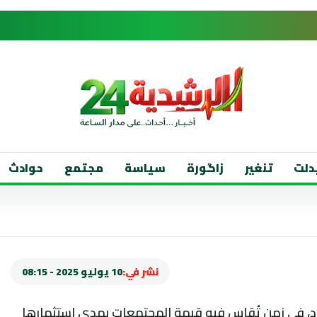
دلت
تنغير
زاگورة
سياسة
مجتمع
حوادث
نشر في:
10 يوليو 2025 - 08:15
اد، في زمن تُقاس فيه قيمة المجتمعات بمدى استثمارها