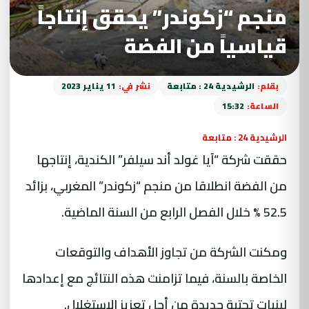
منجم “زكوندر” يحقق إنتاجاً
قياسياً من الفضة
بقلم:
الرشيدية 24 : متابعة
نشر في:
11 يناير 2023
الساعة:
15:32
الرشيدية 24 : متابعة
حققت شركة “آيا غولد أند سيلفر” الكندية، إنتاجها
من الفضة انطلاقا من منجم “زكوندر” المغربي، بزائد
52.5 % خلال الفصل الرابع من السنة الماضية.
ومكنت الشركة من تجاوز الأهداف والتوقعات
الخاصة بالسنة، فيما تزامنت هذه النتائج مع إعدادها
لبنيات تحتية جديدة من أجل تعزيز الاستغلال.