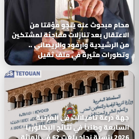
محام مبحوث عنه ينجو مؤقتا من
الاعتقال بعد تنازلات مفاجئة لمشتكين
من الرشيدية وارفود والريصاني ..
وتطورات مثيرة في ملف ثقيل
جهة درعة تافيلالت في المرتبة
السابعة وطنياً في نتائج البكالوريا
2026 بنسبة نجاح بلغت 62 في المائة