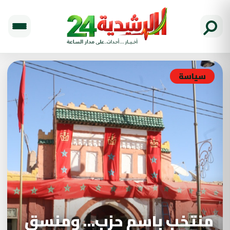
سياسة
منتخب باسم حزب… ومنسق