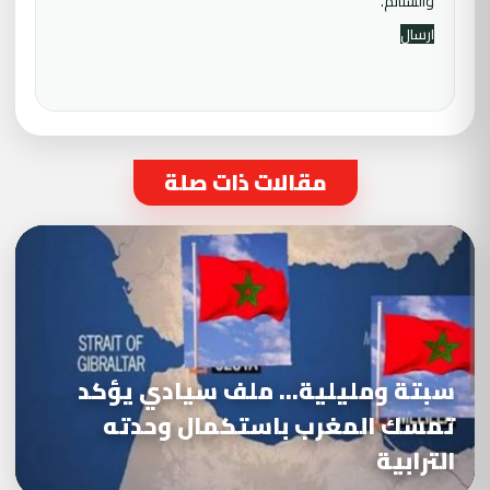
والشتائم.
مقالات ذات صلة
سبتة ومليلية… ملف سيادي يؤكد
تمسك المغرب باستكمال وحدته
الترابية