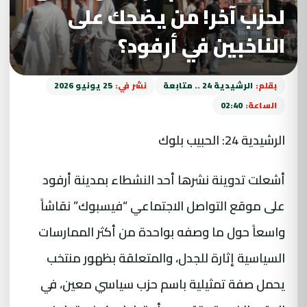
لحزب آخر! من يضحك على
الناخبين في أرفود؟
بقلم:
الرشيدية 24 .. متابعة
نشر في:
25 يونيو 2026
الساعة:
02:40
الرشيدية 24: الحبيب بلوك
أشعلت تدوينة نشرها أحد النشطاء بمدينة أرفود
على موقع التواصل الاجتماعي “فيسبوك” نقاشاً
واسعاً حول ما وصفه بواحدة من أكثر الممارسات
السياسية إثارة للجدل، والمتعلقة بظهور منتخب
يحمل صفة تمثيلية باسم حزب سياسي معين، في