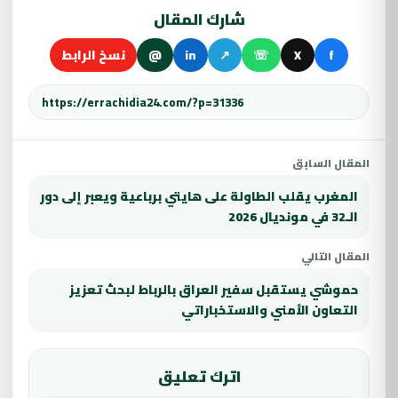
شارك المقال
f
X
☏
↗
in
@
نسخ الرابط
المقال السابق
المغرب يقلب الطاولة على هايتي برباعية ويعبر إلى دور
الـ32 في مونديال 2026
المقال التالي
حموشي يستقبل سفير العراق بالرباط لبحث تعزيز
التعاون الأمني والاستخباراتي
اترك تعليق