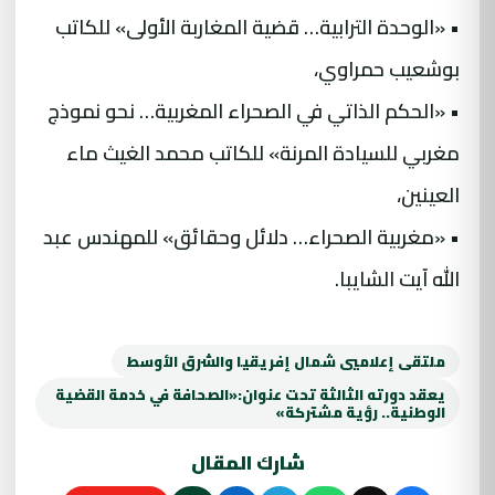
• «الوحدة الترابية… قضية المغاربة الأولى» للكاتب
بوشعيب حمراوي،
• «الحكم الذاتي في الصحراء المغربية… نحو نموذج
مغربي للسيادة المرنة» للكاتب محمد الغيث ماء
العينين،
• «مغربية الصحراء… دلائل وحقائق» للمهندس عبد
الله آيت الشايبا.
ملتقى إعلاميي شمال إفريقيا والشرق الأوسط
يعقد دورته الثالثة تحت عنوان:«الصحافة في خدمة القضية
الوطنية.. رؤية مشتركة»
شارك المقال