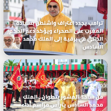
ترامب يجدد اعتراف واشنطن بسيادة
المغرب على الصحراء ويؤكد دعم الحكم
الذاتي في برقية إلى الملك محمد
السادس
من ساحة المشور بتطوان.. الملك
محمد السادس يترأس مراسم أداء