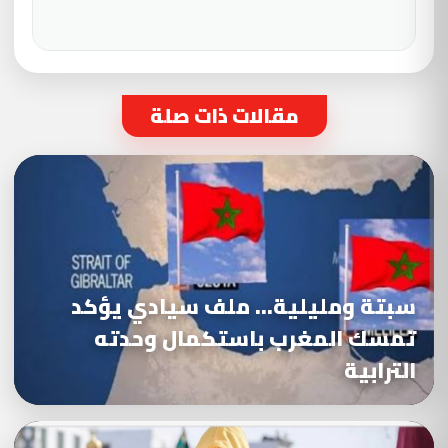
مقالات ذات صلة
سبتة ومليلية… ملف سيادي يؤكد
تمسك المغرب باستكمال وحدته
الترابية