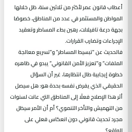
أعطاب قانون عمر لأكثر من ثلاثين سنة، ظل خلالها
المواطن والمستثمر في عدد من المناطق، خصوصًا
بجهة درعة تافيلالت، رهين بطء المساطر وتعقيد
الإجراءات وتضارب القرارات.
فالحديث عن “تبسيط المساطر” و”تسريع معالجة
الملفات” و”تعزيز الأمن القانوني” يبدو في ظاهره
خطوة إيجابية طال انتظارها، غير أن السؤال
الحقيقي الذي يفرض نفسه بحدة هو: هل سيصل
أثر هذا الإصلاح فعلًا إلى المناطق التي عانت لسنوات
من التهميش والتأخر التنموي؟ أم أن الأمر سيظل
مجرد تحديث قانوني دون انعكاس فعلي على
الواقع؟