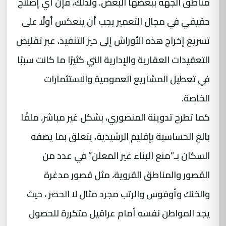
مناطق الجهة ببعضها البعض. ولذلك، فإن أي إصلاح
حقيقي في مجال التعمير يجب أن ينعكس أولًا على
تسريع إخراج هذه الأوراش إلى حيز التنفيذ، عبر تقليص
التعقيدات العقارية والإدارية التي كثيرًا ما كانت سببًا
في تعطيل المشاريع العمومية والاستثمارات
الخاصة.
كما تطرح تدوينة المنصوري، بشكل غير مباشر، ملفًا
بالغ الحساسية بإقليم الرشيدية، يتعلق بما يصفه
السكان بـ”منع البناء غير المعلن” في عدد من
القصور والمناطق القروية، مثل قصور مدغرة
والخنك وأوفوس والرتب مجرد مثال لا الحصر ، حيث
يجد المواطن نفسه أمام عراقيل متكررة للحصول