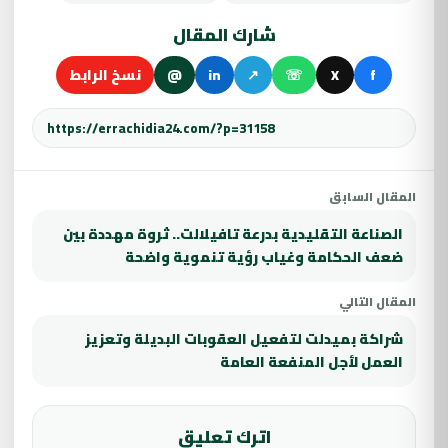
شارك المقال
f
X
☏
↗
in
@
نسخ الرابط
المقال السابق
الصناعة التقليدية بدرعة تافيلالت.. ثروة مهددة بين
ضعف الحكامة وغياب رؤية تنموية واضحة
المقال التالي
شراكة بميدلت لتفعيل العقوبات البديلة وتعزيز
العمل لأجل المنفعة العامة
اترك تعليق