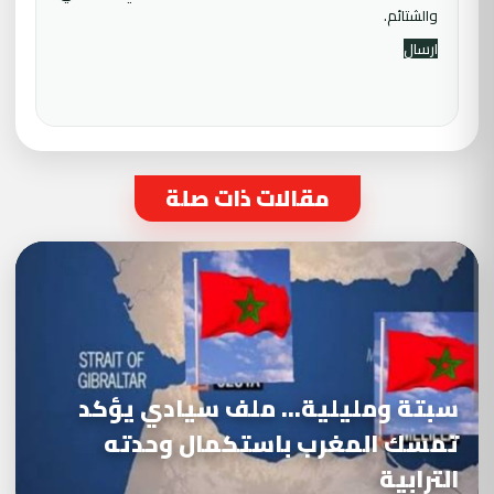
والشتائم.
مقالات ذات صلة
سبتة ومليلية… ملف سيادي يؤكد
تمسك المغرب باستكمال وحدته
الترابية