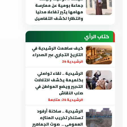
جماعة بومية عن ممارسة
مهامها يثير تفاعلا محليا
وانتظارا لكشف التفاصيل
كتاب الرأي
كيف ساهمت الرشيدية في
التاريخ التجاري عبر الصحراء
الرشيدية 24
الرشيدية .. لقاء تواصلي
بكلميمة يكشف اختلالات
التدبير ويضع المواطن في
صلب النقاش
الرشيدية 24: متابعة
الرشيدية .. ساكنة أرفود
تستنكر تخريب المنتزه
العمومي .. صوت الجماهير