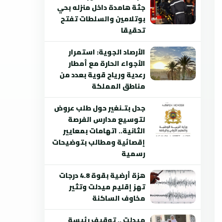
جثة هامدة داخل منزله بحي
بوتلامين والسلطات تفتح
تحقيقا
الأرصاد الجوية: استمرار
الأجواء الحارة مع أمطار
رعدية ورياح قوية بعدد من
مناطق المملكة
جدل بتـنغير حول طلب عروض
لتوسيع مدارس الفرصة
الثانية.. اتهامات بمعايير
إقصائية ومطالب بتوضيحات
رسمية
هزة أرضية بقوة 4.8 درجات
تهز إقليم ميدلت وتثير
مخاوف الساكنة
ميدلت .. توقيف رئيسة