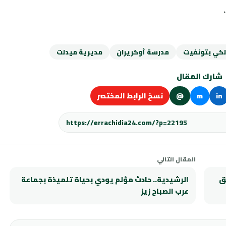
لكي بتونفيت
مدرسة أوكريران
مديرية ميدلت
شارك المقال
in
m
@
نسخ الرابط المختصر
المقال التالي
ق
الرشيدية.. حادث مؤلم يودي بحياة تلميذة بجماعة
عرب الصباح زيز