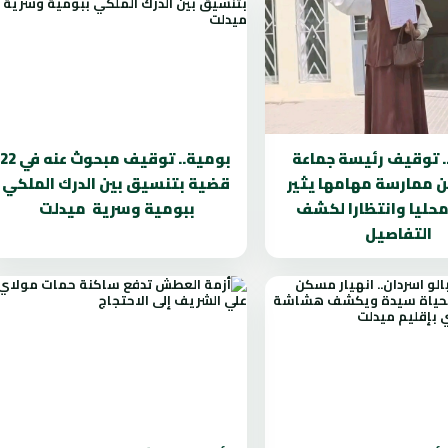
. توقيف رئيسة جماعة
بومية.. توقيف مبحوث عنه في 22
ن ممارسة مهامها يثير
قضية بتنسيق بين الدرك الملكي
محليا وانتظارا لكشف
ببومية وسرية ميدلت
التفاصيل