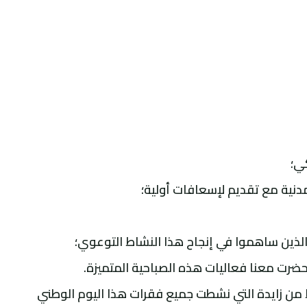
ي؛
مدنية مع تقديم لإسعافات أولية؛
لذين ساهموا في إنجاح هذا النشاط التوعوي؛
رت معنا فعاليات هذه الصباحية المتميزة.
رشة فرقة Broevents للتنشيط من زايدة التي نشطت جميع فقرات هذا اليوم الوطني