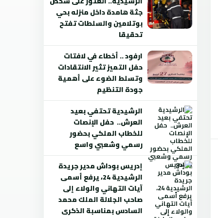
الرشيدية.. العثور على شخص
جثة هامدة داخل منزله بحي
بوتلامين والسلطات تفتح
تحقيقا
ارفود .. أخطاء في لافتات
حفل التميز تثير الانتقادات
وتسلط الضوء على أهمية
جودة التنظيم
الرشيدية تحتفي بعيد
العرش.. حفل الإنصات
للخطاب الملكي بحضور
رسمي وشعبي واسع
إدريس بوداش مدير جريدة
الرشيدية 24، يرفع أسمى
آيات التهاني والولاء إلى
صاحب الجلالة الملك محمد
السادس بمناسبة الذكرى