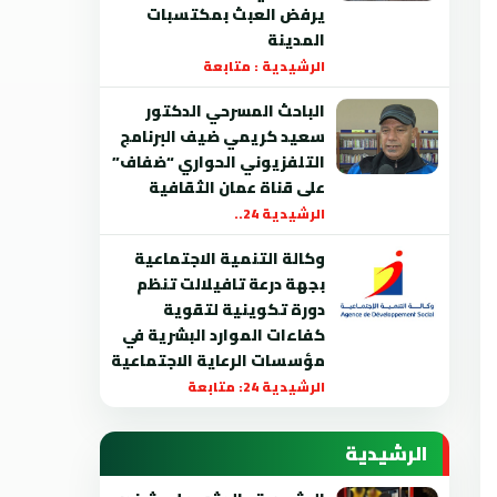
يرفض العبث بمكتسبات
المدينة
الرشيدية : متابعة
الباحث المسرحي الدكتور
سعيد كريمي ضيف البرنامج
التلفزيوني الحواري “ضفاف”
على قناة عمان الثقافية
الرشيدية 24..
وكالة التنمية الاجتماعية
بجهة درعة تافيلالت تنظم
دورة تكوينية لتقوية
كفاءات الموارد البشرية في
مؤسسات الرعاية الاجتماعية
الرشيدية 24: متابعة
الرشيدية