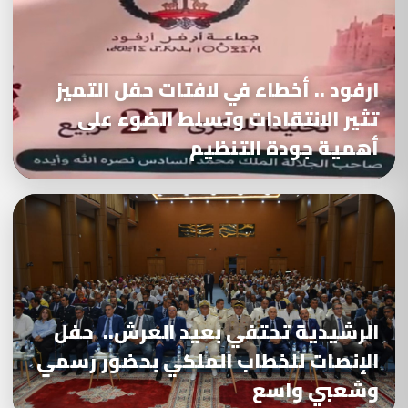
ارفود .. أخطاء في لافتات حفل التميز
تثير الانتقادات وتسلط الضوء على
أهمية جودة التنظيم
الرشيدية تحتفي بعيد العرش.. حفل
الإنصات للخطاب الملكي بحضور رسمي
وشعبي واسع