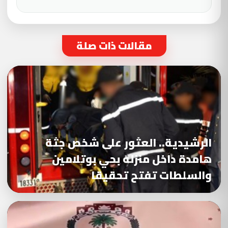
مقالات ذات صلة
الرشيدية.. العثور على شخص جثة
هامدة داخل منزله بحي بوتلامين
والسلطات تفتح تحقيقا