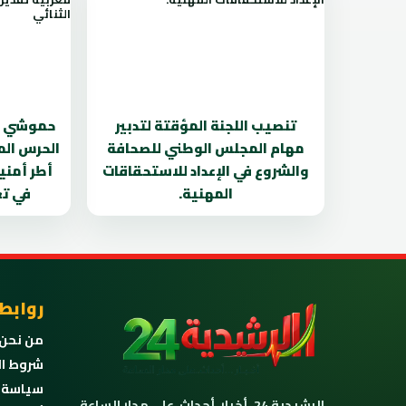
تنصيب اللجنة المؤقتة لتدبير
حموشي ي
مهام المجلس الوطني للصحافة
الحرس الم
والشروع في الإعداد للاستحقاقات
أطر أمنية
المهنية.
في تع
روابط
من نحن
شروط ال
سياسة 
الرشيدية 24. أخبار، أحداث، على مدار الساعة.