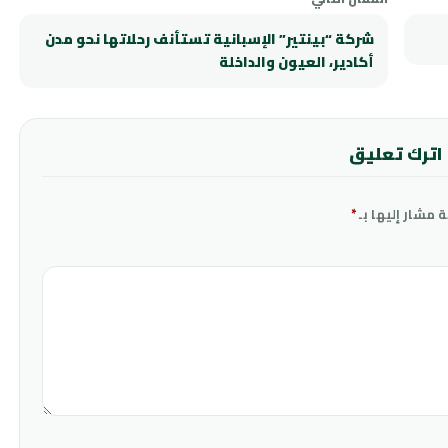
شركة “بينتير” الإسبانية تستأنف رحلاتها نحو مدن
أكادير، العيون والداخلة
اترك تعليق
ة مشار إليها بـ
*