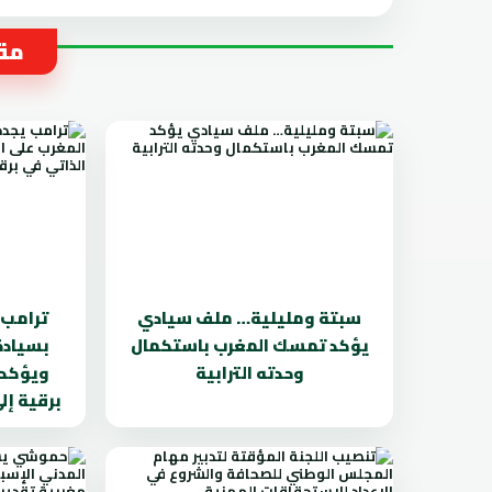
مقا
سبتة ومليلية… ملف سيادي
ترامب 
يؤكد تمسك المغرب باستكمال
بسيادة
وحدته الترابية
ويؤكد 
برقية إ