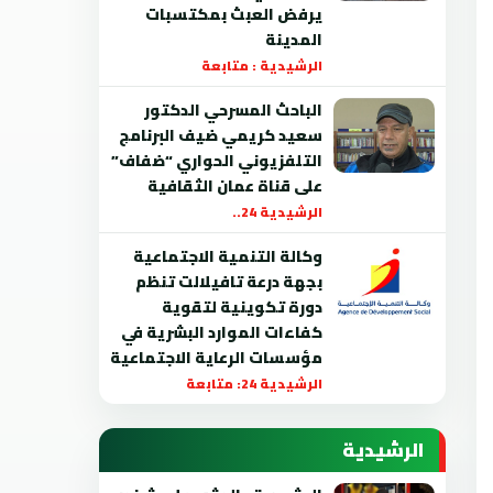
يرفض العبث بمكتسبات
المدينة
الرشيدية : متابعة
الباحث المسرحي الدكتور
سعيد كريمي ضيف البرنامج
التلفزيوني الحواري “ضفاف”
على قناة عمان الثقافية
الرشيدية 24..
وكالة التنمية الاجتماعية
بجهة درعة تافيلالت تنظم
دورة تكوينية لتقوية
كفاءات الموارد البشرية في
مؤسسات الرعاية الاجتماعية
الرشيدية 24: متابعة
الرشيدية