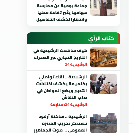
جماعة بومية عن ممارسة
مهامها يثير تفاعلا محليا
وانتظارا لكشف التفاصيل
كتاب الرأي
كيف ساهمت الرشيدية في
التاريخ التجاري عبر الصحراء
الرشيدية 24
الرشيدية .. لقاء تواصلي
بكلميمة يكشف اختلالات
التدبير ويضع المواطن في
صلب النقاش
الرشيدية 24: متابعة
الرشيدية .. ساكنة أرفود
تستنكر تخريب المنتزه
العمومي .. صوت الجماهير