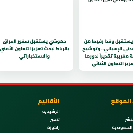
ستقبل وفدا رفيعا من
حموشي يستقبل سفير العراق
دني الإسباني.. وتوشيح
بالرباط لبحث تعزيز التعاون الأمني
 مغربية تقديراً لدورها
والاستخباراتي
زيز التعاون الثنائي
 الموقع
الأقاليم
الرشيدية
نشر
تنغير
الخصوصية
زاكورة