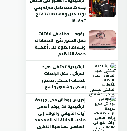
الرشيدية.. العثور على شخص
جثة هامدة داخل منزله بحي
بوتلامين والسلطات تفتح
تحقيقا
ارفود .. أخطاء في لافتات
حفل التميز تثير الانتقادات
وتسلط الضوء على أهمية
جودة التنظيم
الرشيدية تحتفي بعيد
العرش.. حفل الإنصات
للخطاب الملكي بحضور
رسمي وشعبي واسع
إدريس بوداش مدير جريدة
الرشيدية 24، يرفع أسمى
آيات التهاني والولاء إلى
صاحب الجلالة الملك محمد
السادس بمناسبة الذكرى