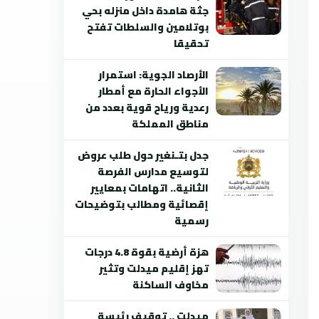
جثة هامدة داخل منزله بحي
بوتلامين والسلطات تفتح
تحقيقا
الأرصاد الجوية: استمرار
الأجواء الحارة مع أمطار
رعدية ورياح قوية بعدد من
مناطق المملكة
جدل بتـنغير حول طلب عروض
لتوسيع مدارس الفرصة
الثانية.. اتهامات بمعايير
إقصائية ومطالب بتوضيحات
رسمية
هزة أرضية بقوة 4.8 درجات
تهز إقليم ميدلت وتثير
مخاوف الساكنة
ميدلت .. توقيف رئيسة