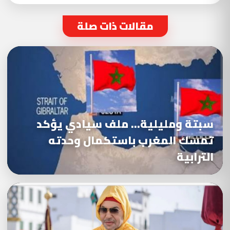
مقالات ذات صلة
سبتة ومليلية… ملف سيادي يؤكد
تمسك المغرب باستكمال وحدته
الترابية