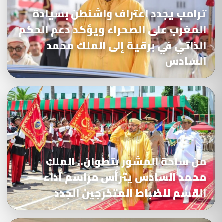
ترامب يجدد اعتراف واشنطن بسيادة
المغرب على الصحراء ويؤكد دعم الحكم
الذاتي في برقية إلى الملك محمد
السادس
من ساحة المشور بتطوان.. الملك
محمد السادس يترأس مراسم أداء
القسم للضباط المتخرجين الجدد