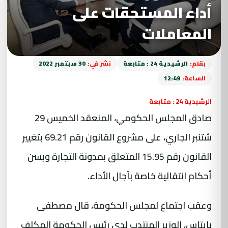
أداء المستحقات على
المعاملات
بقلم:
الرشيدية 24 : متابعة
نشر في:
30 سبتمبر 2022
الساعة:
12:49
الرشيدية 24 : متابعة
صادق المجلس الحكومي، المنعقد الخميس 29
شتنبر الجاري، على مشروع القانون رقم 69.21 بتغيير
القانون رقم 15.95 المتعلق بمدونة التجارة وبسن
أحكام انتقالية خاصة بآجال الأداء.
وعقب اجتماع لمجلس الحكومة، قال مصطفى
بايتاس، الوزير المنتدب لدى رئيس الحكومة المكلف