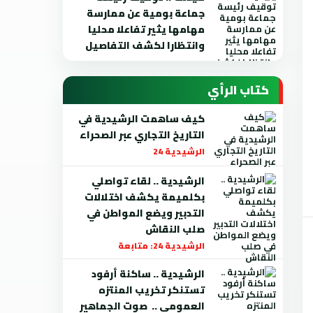
جماعة بومية عن ممارسة
مهامها يثير تفاعلا محليا
وانتظارا لكشف التفاصيل
كتاب الرأي
كيف ساهمت الرشيدية في
التاريخ التجاري عبر الصحراء
الرشيدية 24
الرشيدية .. لقاء تواصلي
بكلميمة يكشف اختلالات
التدبير ويضع المواطن في
صلب النقاش
الرشيدية 24: متابعة
الرشيدية .. ساكنة أرفود
تستنكر تخريب المنتزه
العمومي .. صوت الجماهير