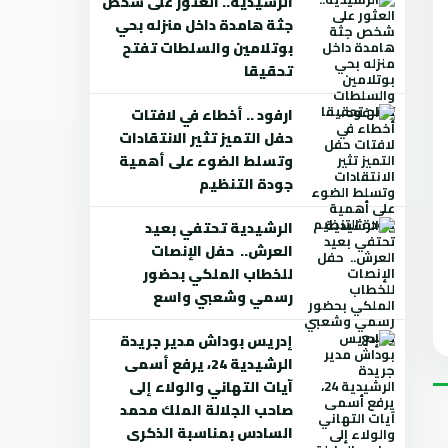
الرشيدية.. العثور على شخص
جثة هامدة داخل منزله بحي
بوتلامين والسلطات تفتح
تحقيقا
ارفود .. أخطاء في لافتات
حفل التميز تثير الانتقادات
وتسلط الضوء على أهمية
جودة التنظيم
الرشيدية تحتفي بعيد
العرش.. حفل الإنصات
للخطاب الملكي بحضور
رسمي وشعبي واسع
إدريس بوداش مدير جريدة
الرشيدية 24، يرفع أسمى
آيات التهاني والولاء إلى
صاحب الجلالة الملك محمد
السادس بمناسبة الذكرى