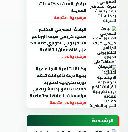
يرفض العبث بمكتسبات
المدينة
الرشيدية : متابعة
الباحث المسرحي الدكتور
سعيد كريمي ضيف البرنامج
التلفزيوني الحواري “ضفاف”
على قناة عمان الثقافية
الرشيدية 24..
وكالة التنمية الاجتماعية
بجهة درعة تافيلالت تنظم
دورة تكوينية لتقوية
كفاءات الموارد البشرية في
مؤسسات الرعاية الاجتماعية
الرشيدية 24: متابعة
الرشيدية