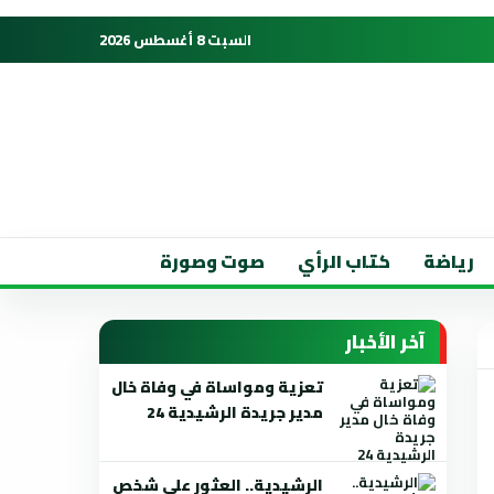
السبت 8 أغسطس 2026
رياضة
كتاب الرأي
صوت وصورة
آخر الأخبار
تعزية ومواساة في وفاة خال
مدير جريدة الرشيدية 24
الرشيدية.. العثور على شخص