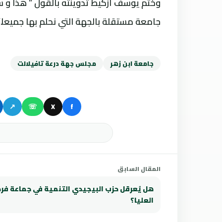
وختم يوسف أزكيط تدوينته بالقول ” هذا و 
جامعة مستقلة بالجهة التي نحلم بها جميعا.”
جامعة ابن زهر
مجلس جهة درعة تافيلالت
↗
☏
X
f
المقال السابق
هل يُعرقل حزب البيجيدي التنمية في جماعة فر
العليا؟