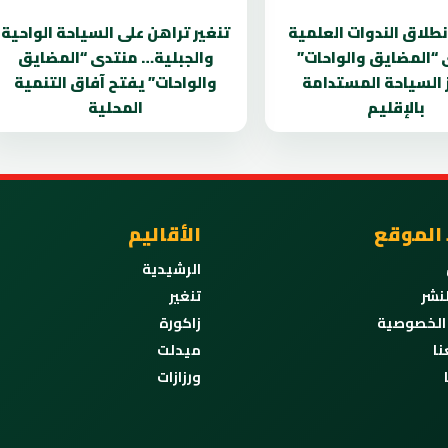
انطلاق الندوات العلمية
تنغير تراهن على السياحة الواحية
 “المضايق والواحات”
والجبلية… منتدى “المضايق
 السياحة المستدامة
والواحات” يفتح آفاق التنمية
بالإقليم
المحلية
 الموقع
الأقاليم
الرشيدية
نشر
تنغير
الخصوصية
زاكورة
نا
ميدلت
ورزازات