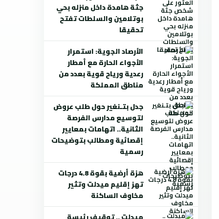
جثة هامدة داخل منزله بحي
بوتلامين والسلطات تفتح
تحقيقا
الأرصاد الجوية: استمرار
الأجواء الحارة مع أمطار
رعدية ورياح قوية بعدد من
مناطق المملكة
جدل بتـنغير حول طلب عروض
لتوسيع مدارس الفرصة
الثانية.. اتهامات بمعايير
إقصائية ومطالب بتوضيحات
رسمية
هزة أرضية بقوة 4.8 درجات
تهز إقليم ميدلت وتثير
مخاوف الساكنة
ميدلت .. توقيف رئيسة