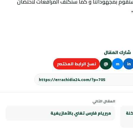
سنقوم بمجهوداتنا و كما سنكثف المرافعات لاحتضان
شارك المقال
in
m
@
نسخ الرابط المختصر
المقال التالي
كلة
ميريام فارس تغني بالأمازيغية