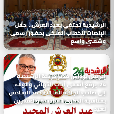
الرشيدية تحتفي بعيد العرش.. حفل
الإنصات للخطاب الملكي بحضور رسمي
وشعبي واسع
إدريس بوداش مدير جريدة الرشيدية
24، يرفع أسمى آيات التهاني والولاء
إلى صاحب الجلالة الملك محمد السادس
بمناسبة الذكرى السادسة والعشرين
لعيد