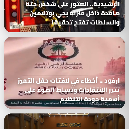
الرشيدية.. العثور على شخص جثة
هامدة داخل منزله بحي بوتلامين
والسلطات تفتح تحقيقا
ارفود .. أخطاء في لافتات حفل التميز
تثير الانتقادات وتسلط الضوء على
أهمية جودة التنظيم