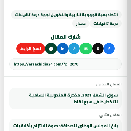
الأكاديمية الجهوية للتربية والتكوين لجهة درعة تافيلالت
درعة تافيلالت
مسار
شارك المقال
f
X
☏
↗
in
@
نسخ الرابط
المقال السابق
سوق الشغل 2021: مذكرة المندوبية السامية
للتخطيط في سبع نقاط
المقال التالي
بلاغ المجلس الوطني للصحافة: دعوة للالتزام بأخلاقيات