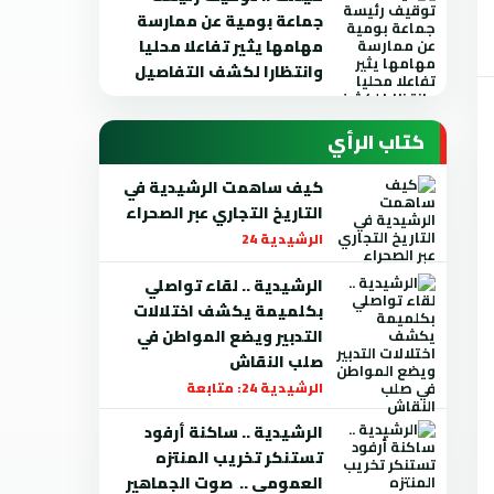
جماعة بومية عن ممارسة
مهامها يثير تفاعلا محليا
وانتظارا لكشف التفاصيل
كتاب الرأي
كيف ساهمت الرشيدية في
التاريخ التجاري عبر الصحراء
الرشيدية 24
الرشيدية .. لقاء تواصلي
بكلميمة يكشف اختلالات
التدبير ويضع المواطن في
صلب النقاش
الرشيدية 24: متابعة
الرشيدية .. ساكنة أرفود
تستنكر تخريب المنتزه
العمومي .. صوت الجماهير