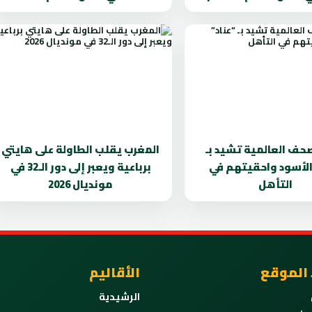
صحف العالمية تشيد بـ
المغرب يقلب الطاولة على هايتي
 الأسود واحقيتهم في
برباعية ويعبر إلى دور الـ32 في
التأهل
مونديال 2026
 الموقع
الأقاليم
الرشيدية