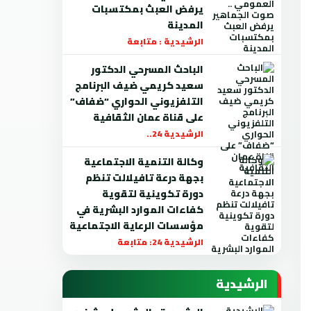
يرفض العبث بمكتسبات
المدينة
الرشيدية : متابعة
الباحث المسرحي الدكتور
سعيد كريمي ضيف البرنامج
التلفزيوني الحواري “ضفاف”
على قناة عمان الثقافية
الرشيدية 24..
وكالة التنمية الاجتماعية
بجهة درعة تافيلالت تنظم
دورة تكوينية لتقوية
كفاءات الموارد البشرية في
مؤسسات الرعاية الاجتماعية
الرشيدية 24: متابعة
الرشيدية