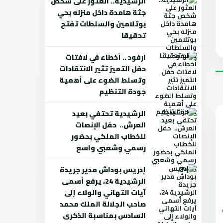
الرشيدية.. العثور على شخص
جثة هامدة داخل منزله بحي
بوتلامين والسلطات تفتح
تحقيقا
ارفود .. أخطاء في لافتات
حفل التميز تثير الانتقادات
وتسلط الضوء على أهمية
جودة التنظيم
الرشيدية تحتفي بعيد
العرش.. حفل الإنصات
للخطاب الملكي بحضور
رسمي وشعبي واسع
إدريس بوداش مدير جريدة
الرشيدية 24، يرفع أسمى
آيات التهاني والولاء إلى
صاحب الجلالة الملك محمد
السادس بمناسبة الذكرى