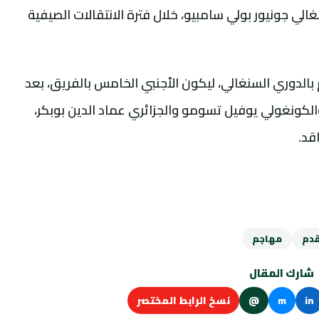
الي جونيور بولي سامبيو، خلال فترة الانتقالات الصيفية
 المنصرم بالدوري السنغالي، ليكون الأجنبي الخامس بالفريق، بعد
والكونغولي يوفيل تسومو والجزائري عماد الدين بوبكر،
قد.
قدم
مهاجم
شارك المقال
in
m
@
نسخ الرابط المختصر