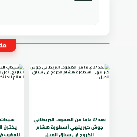
مقا
بعد 27 عاما من الصمود.. البريطاني
سيدات ا
جوش كير ينهي أسطورة هشام
يكتبن ال
الكروج في سباق الميل
للمغرب في