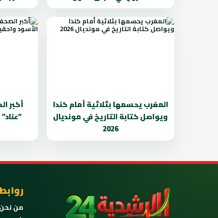
المغرب يحسمها بثلاثية أمام كندا
أكبر ال
ويواصل كتابة التاريخ في مونديال
“عناد”
2026
روابط
من نحن