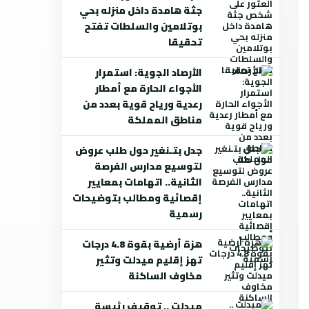
جثة هامدة داخل منزله بحي
بوتلامين والسلطات تفتح
تحقيقا
الأرصاد الجوية: استمرار
الأجواء الحارة مع أمطار
رعدية ورياح قوية بعدد من
مناطق المملكة
جدل بتـنغير حول طلب عروض
لتوسيع مدارس الفرصة
الثانية.. اتهامات بمعايير
إقصائية ومطالب بتوضيحات
رسمية
هزة أرضية بقوة 4.8 درجات
تهز إقليم ميدلت وتثير
مخاوف الساكنة
ميدلت .. توقيف رئيسة