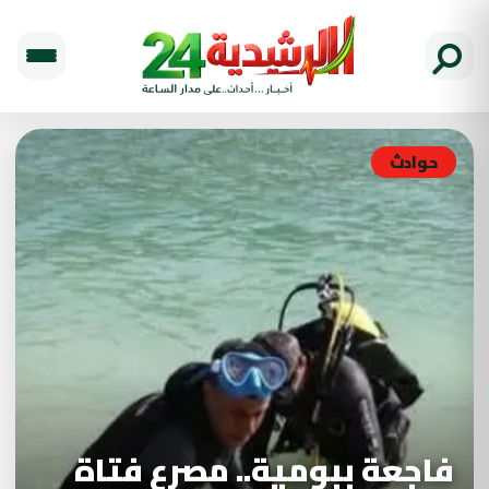
حوادث
فاجعة ببومية.. مصرع فتاة