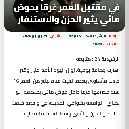
في مقتبل العمر غرقا بحوض
مائي يثير الحزن والاستنفار
بقلم:
الرشيدية 24 .. متابعة
نشر في:
21 يونيو 2026
الساعة:
18:23
الرشيدية 24 : متابعة
اهتزت جماعة بومية، زوال اليوم الأحد، على وقع
حادث مأساوي بعدما لقيت فتاة تبلغ من العمر 16
سنة مصرعها غرقا داخل حوض مائي بمنطقة “بو
تخباي” الواقعة بضواحي المدينة، في واقعة خلفت
حالة من الحزن والأسى وسط الساكنة المحلية.