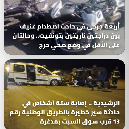
أربعة جرحى في حادث اصطدام عنيف
بين دراجتين ناريتين بتونفيت.. وحالتان
على الأقل في وضع صحي حرج
الرشيدية .. إصابة ستة أشخاص في
حادثة سير خطيرة بالطريق الوطنية رقم
13 قرب سوق السبت بمدغرة