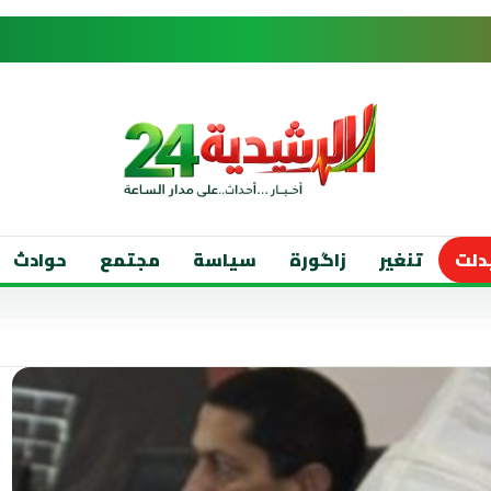
دلت
تنغير
زاگورة
سياسة
مجتمع
حوادث