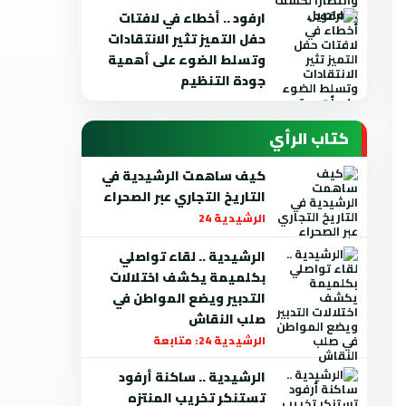
ارفود .. أخطاء في لافتات
حفل التميز تثير الانتقادات
وتسلط الضوء على أهمية
جودة التنظيم
كتاب الرأي
كيف ساهمت الرشيدية في
التاريخ التجاري عبر الصحراء
الرشيدية 24
الرشيدية .. لقاء تواصلي
بكلميمة يكشف اختلالات
التدبير ويضع المواطن في
صلب النقاش
الرشيدية 24: متابعة
الرشيدية .. ساكنة أرفود
تستنكر تخريب المنتزه