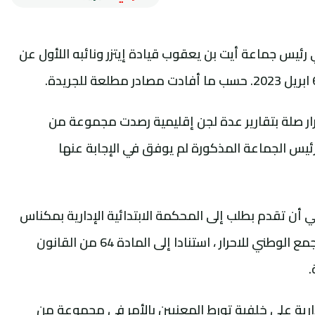
يس جماعة أيت بن يعقوب قيادة إيتزر ونائبه اللأول عن
رار صلة بتقارير عدة لجن إقليمية رصدت مجموعة من
لرئيس الجماعة المذكورة لم يوفق في الإجابة عنها
ن تقدم بطلب إلى المحكمة الابتدائية الإدارية بمكناس
لعزل الرئيس ونائبه الاول، المنتميان لحزب التجمع الوطني للاحرار ، استنادا إلى المادة 64 من القانون
رية على خلفية تورط المعنيين بالأمر في مجموعة من