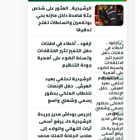
الرشيدية.. العثور على شخص
جثة هامدة داخل منزله بحي
بوتلامين والسلطات تفتح
تحقيقا
ارفود .. أخطاء في لافتات
حفل التميز تثير الانتقادات
وتسلط الضوء على أهمية
جودة التنظيم
الرشيدية تحتفي بعيد
العرش.. حفل الإنصات
للخطاب الملكي بحضور
رسمي وشعبي واسع
إدريس بوداش مدير جريدة
الرشيدية 24، يرفع أسمى
آيات التهاني والولاء إلى
صاحب الجلالة الملك محمد