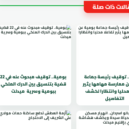
لات ذات صلة
. توقيف رئيسة جماعة
بومية.. توقيف مبحوث عنه في 22
ن ممارسة مهامها يثير
قضية بتنسيق بين الدرك الملكي
محليا وانتظارا لكشف
ببومية وسرية ميدلت
التفاصيل