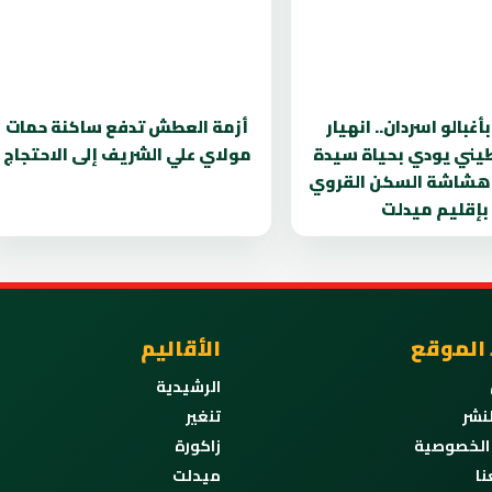
أغبالو اسردان.. انهيار
أزمة العطش تدفع ساكنة حمات
ني يودي بحياة سيدة
مولاي علي الشريف إلى الاحتجاج
شاشة السكن القروي
بإقليم ميدلت
 الموقع
الأقاليم
الرشيدية
نشر
تنغير
الخصوصية
زاكورة
نا
ميدلت