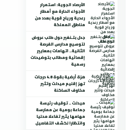
الأرصاد الجوية: استمرار
الأجواء الحارة مع أمطار
رعدية ورياح قوية بعدد من
مناطق المملكة
جدل بتـنغير حول طلب عروض
لتوسيع مدارس الفرصة
الثانية.. اتهامات بمعايير
إقصائية ومطالب بتوضيحات
رسمية
هزة أرضية بقوة 4.8 درجات
تهز إقليم ميدلت وتثير
مخاوف الساكنة
ميدلت .. توقيف رئيسة
جماعة بومية عن ممارسة
مهامها يثير تفاعلا محليا
وانتظارا لكشف التفاصيل