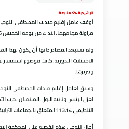
الرشيدية 24: متابعة
أوقف عامل إقليم ميدلت المصطفى النوحي رئ
مزاولة مهامهما. ابتداء من يومه الخميس 6 ابريل 2023. حسب ما أفادت مصادر مطلعة للجريدة.
ولم تستبعد المصادر ذاتها أن يكون لهذا الق
الاختلالات التدبيرية، كانت موضوع استفسار 
وتبريرها.
وسبق لعامل إقليم ميدلت المصطفى النوحي أ
التنظيمي 113.14 المتعلق بالجماعات الترابية.
أحال النوحي هذه القضية على المحكمة الإدا