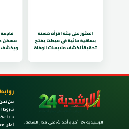
العثور على جثة امرأة مسنة
فاجعة ب
بساقية مائية في ميدلت يفتح
مسكن طي
تحقيقاً لكشف ملابسات الوفاة
ويكشف ه
روابط
من نحن
شروط ال
سياسة 
الرشيدية 24. أخبار، أحداث، على مدار الساعة.
أعلن مع