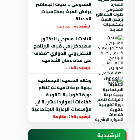
العمومي .. صوت الجماهير
يرفض العبث بمكتسبات
المدينة
الرشيدية : متابعة
الباحث المسرحي الدكتور
سعيد كريمي ضيف البرنامج
التلفزيوني الحواري “ضفاف”
على قناة عمان الثقافية
الرشيدية 24..
وكالة التنمية الاجتماعية
بجهة درعة تافيلالت تنظم
دورة تكوينية لتقوية
كفاءات الموارد البشرية في
مؤسسات الرعاية الاجتماعية
الرشيدية 24: متابعة
الرشيدية