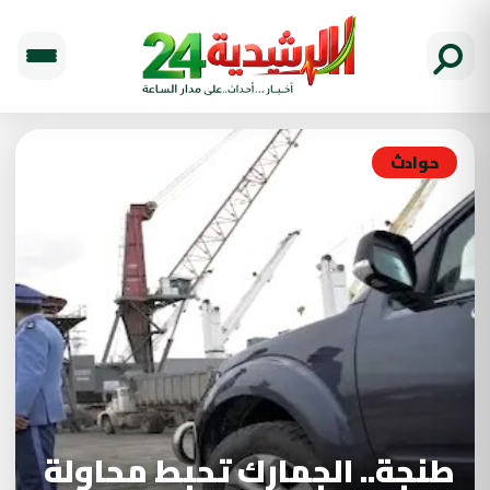
حوادث
طنجة.. الجمارك تحبط محاولة