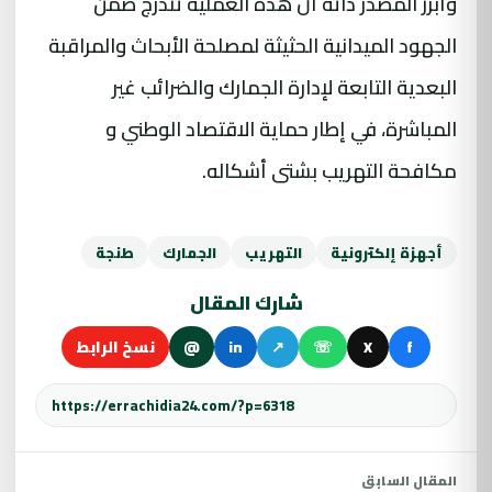
وأبرز المصدر ذاته أن هذه العملية تندرج ضمن
الجهود الميدانية الحثيثة لمصلحة الأبحاث والمراقبة
البعدية التابعة لإدارة الجمارك والضرائب غير
المباشرة، في إطار حماية الاقتصاد الوطني و
مكافحة التهريب بشتى أشكاله.
أجهزة إلكترونية
التهريب
الجمارك
طنجة
شارك المقال
f
X
☏
↗
in
@
نسخ الرابط
المقال السابق