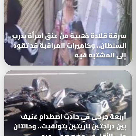
سرقة قلادة ذهبية من عنق امرأة بدرب
السلطان.. وكاميرات المراقبة قد تقود
إلى المشتبه فيه
أربعة جرحى في حادث اصطدام عنيف
بين دراجتين ناريتين بتونفيت.. وحالتان
على الأقل في وضع صحي حرج