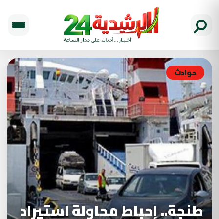
حوادث
طنجة.. إحباط محاولة استيراد