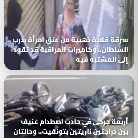
سرقة قلادة ذهبية من عنق امرأة بدرب
السلطان.. وكاميرات المراقبة قد تقود
إلى المشتبه فيه
أربعة جرحى في حادث اصطدام عنيف
بين دراجتين ناريتين بتونفيت.. وحالتان