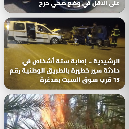
على الأقل في وضع صحي حرج
الرشيدية .. إصابة ستة أشخاص في
حادثة سير خطيرة بالطريق الوطنية رقم
13 قرب سوق السبت بمدغرة