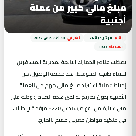
مبلغ مالي كبير من عملة
أجنبية
بقلم:
الرشيدية 24..
نشر في:
30 أغسطس 2022
الساعة:
11:36
تمكنت عناصر الجمارك التابعة لمديرية المسافرين
لميناء طنجة المتوسط، عند محطة الوصول، من
إحباط عملية استيراد مبلغ مالي مهم من العملة
الأجنبية بدون تصريح به لدى هذه العناصر؛ وذلك على
متن سيارة من نوع مرسيدس E220 مرقمة بإيطاليا،
في ملكية مواطن مغربي مقيم بالخارج.