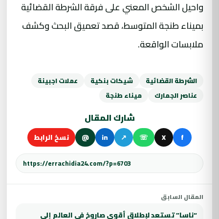
واحيل الشخص المعني على فرقة الشرطة القضائية
بميناء طنجة المتوسط، قصد تعميق البحث وكشف
ملابسات الواقعة.
الشرطة القضائية
شيكات بنكية
عملات اجبينة
عناصر الجمارك
ميناء طنجة
شارك المقال
f
X
☏
↗
in
@
نسخ الرابط
المقال السابق
“ناسا” تستعد لإطلاق أقوى صاروخ في العالم إلى