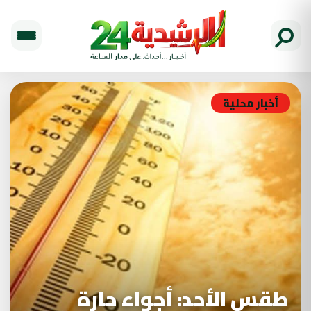
أخبار محلية
طقس الأحد: أجواء حارة