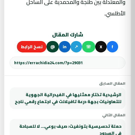
والمعتدلة بين طنجة والمحمدية على الساحل
الأطلسي.
شارك المقال
f
X
☏
↗
in
@
نسخ الرابط
المقال السابق
الرشيدية تختار ممثليها في الفيدرالية الجهوية
للتعاونيات بجهة درعة تافيلالت في اجتماع رقمي ناجح
المقال التالي
حملة تحسيسية بتونفيت: صيف بوعي… لا للسباحة
في السدود