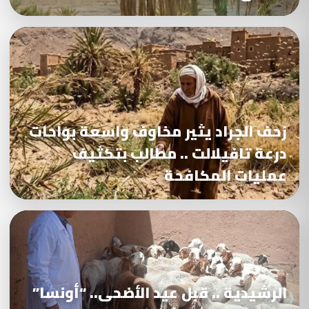
زحف الجراد يثير مخاوف واسعة بواحات
درعة تافيلالت .. مطالب بتكثيف
عمليات المكافحة
الرشيدية .. قبل عيد الأضحى.. “أونسا”