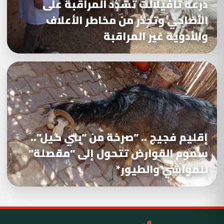
درعة تافيلالت تشدد المراقبة على
الأضاحي وتحذر من مخاطر الأعلاف
والأدوية غير المراقبة
إقليم فجيج .. “صرخة من “بني گيل”..
سموم القوارض تتحول إلى “مقصلة”
للمواشي والطيور*