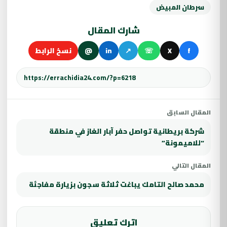
سرطان المبيض
شارك المقال
f
X
☏
↗
in
@
نسخ الرابط
المقال السابق
شركة بريطانية تواصل حفر آبار الغاز في منطقة
“للاميمونة”
المقال التالي
محمد صالح التامك يباغت ثلاثة سجون بزيارة مفاجئة
اترك تعليق