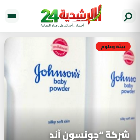
بيئة وعلوم
شركة “جونسون آند