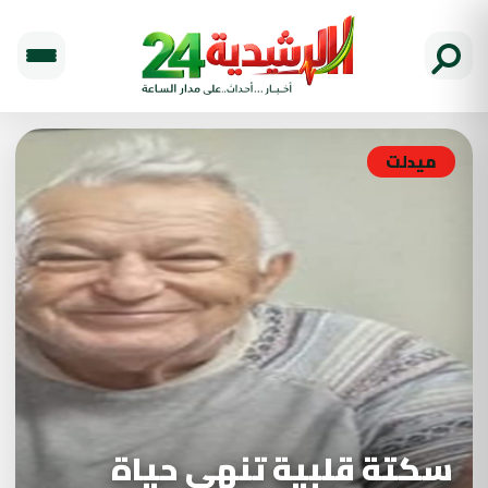
ميدلت
سكتة قلبية تنهي حياة