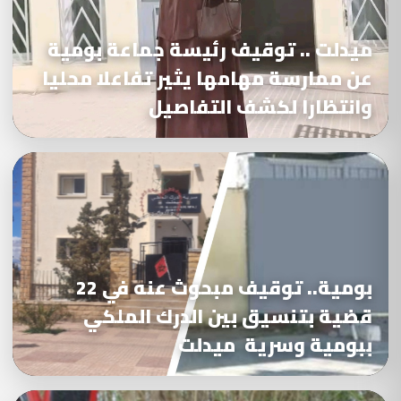
ميدلت .. توقيف رئيسة جماعة بومية
عن ممارسة مهامها يثير تفاعلا محليا
وانتظارا لكشف التفاصيل
بومية.. توقيف مبحوث عنه في 22
قضية بتنسيق بين الدرك الملكي
ببومية وسرية ميدلت