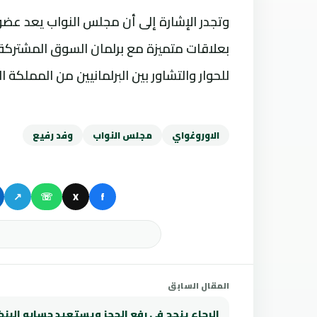
وتجدر الإشارة إلى أن مجلس النواب يعد عضوا مل
بعلاقات متميزة مع برلمان السوق المشتركة ل
للحوار والتشاور بين البرلمانيين من المملكة 
الاوروغواي
مجلس النواب
وفد رفيع
↗
☏
X
f
المقال السابق
الرجاء ينجح في رفع الحجز ويستعيد حسابه البن