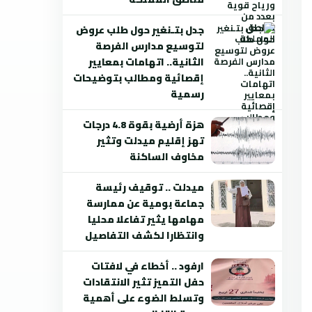
جدل بتـنغير حول طلب عروض
لتوسيع مدارس الفرصة
الثانية.. اتهامات بمعايير
إقصائية ومطالب بتوضيحات
رسمية
هزة أرضية بقوة 4.8 درجات
تهز إقليم ميدلت وتثير
مخاوف الساكنة
ميدلت .. توقيف رئيسة
جماعة بومية عن ممارسة
مهامها يثير تفاعلا محليا
وانتظارا لكشف التفاصيل
ارفود .. أخطاء في لافتات
حفل التميز تثير الانتقادات
وتسلط الضوء على أهمية