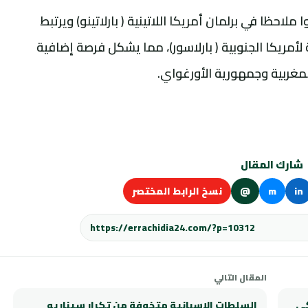
احظا في برلمان أمريكا اللاتينية ( بارلاتينو) ويرتبط
أمريكا الجنوبية ( بارلاسور)، مما يشكل فرصة إضافية
المغربية وجمهورية الأورغواي.
شارك المقال
in
m
@
نسخ الرابط المختصر
المقال التالي
كي
السلطات الإسبانية متخوفة من تكرار سيناريو