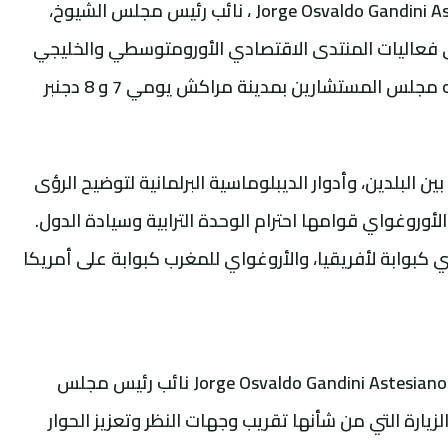
فاعلين اقتصاديين وتجاريين، برئاسة Jorge Osvaldo Gandini Astesiano ، نائب رئيس مجلس الشيوخ،
 فعاليات المنتدى الاقتصادي الأورومتوسطي والخليجي
لبرلمان البحر الأبيض المتوسط الذي سيحتضنه مجلس المستشارين بمدينة مراكش يومي 7 و 8 دجنبر
ن البلدين، وأدوار الديبلوماسية البرلمانية لتوضيح الرؤى
روغواي قوامها احترام الوحدة الترابية وسيادة الدول.
 كبوابة لأفريقيا، والأروغواي للمغرب كبوابة على أمريكا
في بداية اللقاء شكر راشيد الطالبي العلمي، Jorge Osvaldo Gandini Astesiano نائب رئيس مجلس
زيارة التي من شأنها تقريب وجهات النظر وتعزيز الحوار