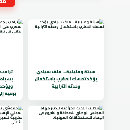
مقا
سبتة ومليلية… ملف سيادي
ترامب 
يؤكد تمسك المغرب باستكمال
بسيادة
وحدته الترابية
ويؤكد 
برقية إ