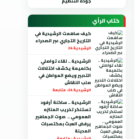
جودة التنظيم
كتاب الرأي
كيف ساهمت الرشيدية في
التاريخ التجاري عبر الصحراء
الرشيدية 24
الرشيدية .. لقاء تواصلي
بكلميمة يكشف اختلالات
التدبير ويضع المواطن في
صلب النقاش
الرشيدية 24: متابعة
الرشيدية .. ساكنة أرفود
تستنكر تخريب المنتزه
العمومي .. صوت الجماهير
يرفض العبث بمكتسبات
المدينة
الرشيدية : متابعة