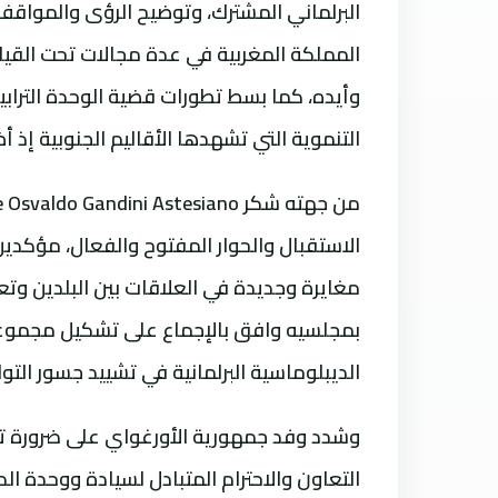
البرلماني المشترك، وتوضيح الرؤى والمواق
المملكة المغربية في عدة مجالات تحت القيا
وأيده، كما بسط تطورات قضية الوحدة الترابي
التنموية التي تشهدها الأقاليم الجنوبية إ
الاستقبال والحوار المفتوح والفعال، مؤكدي
مغايرة وجديدة في العلاقات بين البلدين وتع
بمجلسيه وافق بالإجماع على تشكيل مجموعة ل
الديبلوماسية البرلمانية في تشييد جسور التوا
وشدد وفد جمهورية الأورغواي على ضرورة تج
التعاون والاحترام المتبادل لسيادة ووحدة 