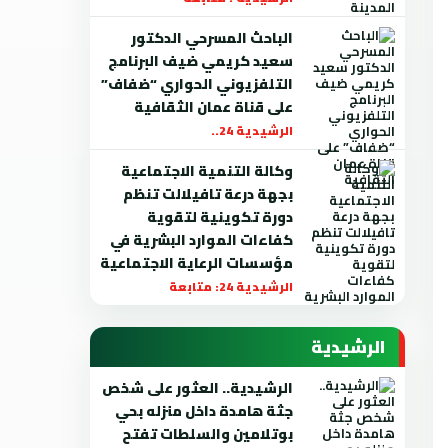
الباحث المسرحي الدكتور
سعيد كريمي ضيف البرنامج
التلفزيوني الحواري “ضفاف”
على قناة عمان الثقافية
الرشيدية 24..
وكالة التنمية الاجتماعية
بجهة درعة تافيلالت تنظم
دورة تكوينية لتقوية
كفاءات الموارد البشرية في
مؤسسات الرعاية الاجتماعية
الرشيدية 24: متابعة
الرشيدية
الرشيدية.. العثور على شخص
جثة هامدة داخل منزله بحي
بوتلامين والسلطات تفتح