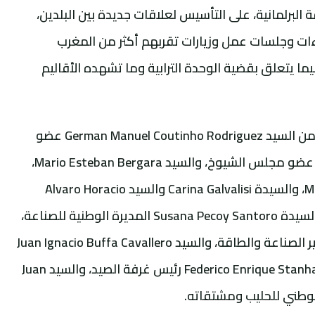
برلمانية، على التأسيس لعلاقات جديدة بين البلدين،
ءات وجلسات عمل وزيارات تقربهم أكثر من المغرب
 يتعلق بقضية الوحدة الترابية وما تشهده الأقاليم
ويتكون وفد الجمهورية الشرقية للأورغواي من السيد German Manuel Coutinho Rodriguez عضو
مجلس الشيوخ، والسيد Raul Lozano Bonet عضو مجلس الشيوخ، والسيد Mario Esteban Bergara،
والسيد النائب Maniel Adrian Pena Fernandez، والسيدة Carina Galvalisi والسيد Alvaro Horacio
Butureira Diaz عن الكتابة. كما يضم الوفد السيدة Susana Pecoy Santoro المديرة الوطنية للصناعة،
والسيد Walter Robinson Verri Piriz نائب وزير الصناعة والطاقة، والسيد Juan Ignacio Buffa Cavallero
نائب وزير الفلاحة والصيد، والسيد Federico Enrique Stanham Pineyro رئيس غرفة الصيد، والسيد Juan