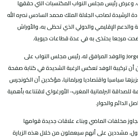
ف. وعرض رئيس مجلس النواب المكتسبات التي حققها
دة الرشيدة لصاحب الجلالة الملك محمد السادس نصره الله
ة والدعم الإقليمي والدولي الذي تحظى به، والأوراش
ذ أضحت مرجعا يحتذى به في عدة قطاعات حيوية.
من جهته شكر Jorge Osvaldo Gandini Astesiano والوفد المرافق له، رئيس مجلس النواب على
ن أن تركيبة الوفد تعكس الرغبة الشديدة في كتابة صفحة
زيزها سياسيا واقتصاديا وبرلمانيا، مؤكدين أن الكونجرس
لصداقة البرلمانية المغرب- الأورغواي لاقتناعه بأهمية
صل الدائم والحوار.
اوز مخلفات الماضي وبناء علاقات جديدة قوامها
الدول، مشددين على أنهم سيعملون من خلال هذه الزيارة