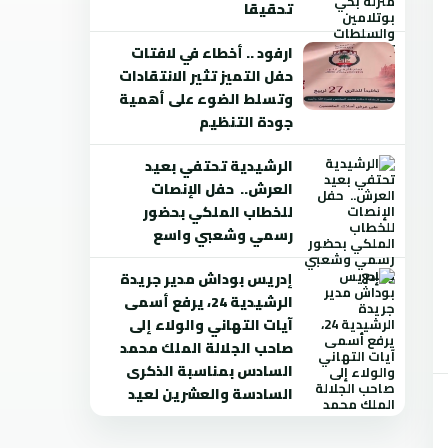
تحقيقا
ارفود .. أخطاء في لافتات
حفل التميز تثير الانتقادات
وتسلط الضوء على أهمية
جودة التنظيم
الرشيدية تحتفي بعيد
العرش.. حفل الإنصات
للخطاب الملكي بحضور
رسمي وشعبي واسع
إدريس بوداش مدير جريدة
الرشيدية 24، يرفع أسمى
آيات التهاني والولاء إلى
صاحب الجلالة الملك محمد
السادس بمناسبة الذكرى
السادسة والعشرين لعيد